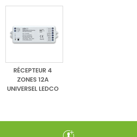
RÉCEPTEUR 4
Add to Cart
Vue d'ensemble
ZONES 12A
UNIVERSEL LEDCO