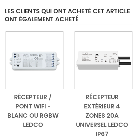
LES CLIENTS QUI ONT ACHETÉ CET ARTICLE
ONT ÉGALEMENT ACHETÉ
RÉCEPTEUR /
RÉCEPTEUR
Add to Cart
Vue d'ensemble
Add to Cart
Vue d'ensem
PONT WIFI -
EXTÉRIEUR 4
BLANC OU RGBW
ZONES 20A
LEDCO
UNIVERSEL LEDCO
IP67