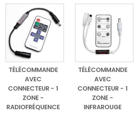
TÉLÉCOMMANDE
TÉLÉCOMMANDE
Add to Cart
Vue d'ensemble
Add to Cart
Vue d'ensem
AVEC
AVEC
CONNECTEUR - 1
CONNECTEUR - 1
ZONE -
ZONE -
RADIOFRÉQUENCE
INFRAROUGE