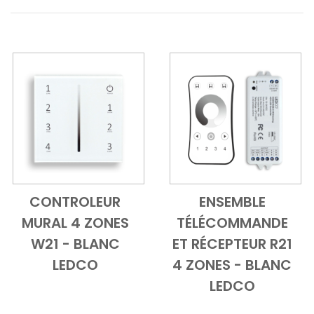
CONTROLEUR
ENSEMBLE
Add to Cart
Vue d'ensemble
Add to Cart
Vue d'ensem
MURAL 4 ZONES
TÉLÉCOMMANDE
W21 - BLANC
ET RÉCEPTEUR R21
LEDCO
4 ZONES - BLANC
LEDCO