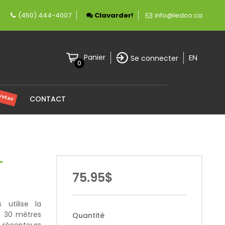
fièrement canadienne spécialisée en éclairage 
(450) 444-4007
Clavarder!
info@ledco.ca
EN
Panier
Se connecter
0
UVEAU
CONTACT
-
75.95$
utilise la
'à 30 mètres
Quantité