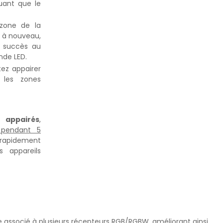
quant que le
 zone de la
e à nouveau,
 succès au
nde LED.
tez appairer
 les zones
 appairés
,
 pendant 5
 rapidement
s appareils
re associé à plusieurs récepteurs RGB/RGBW, améliorant ainsi