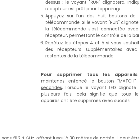
dessus ; le voyant "RUN" clignotera, indi
récepteur est prêt pour l'appairage.
Appuyez sur l'un des huit boutons de
télécommande. Si le voyant "RUN" clignot
la télécommande s'est connectée avec
récepteur, permettant le contrôle de la ba
Répétez les étapes 4 et 5 si vous souhai
des récepteurs supplémentaires avec
restantes de la télécommande.
Pour supprimer tous les appareils
maintenez enfoncé le bouton "MATCH"
secondes
. Lorsque le voyant LED clignote
plusieurs fois, cela signifie que tous le
appairés ont été supprimés avec succès.
ns fil 2,4 GHz, offrant jusqu'à 30 mètres de portée. Il peut êt