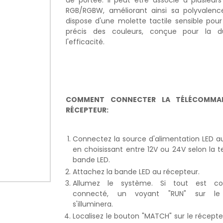
de portée. Il peut être associé à plusieur
RGB/RGBW, améliorant ainsi sa polyvalence.
dispose d'une molette tactile sensible pou
précis des couleurs, conçue pour la du
l'efficacité.
COMMENT CONNECTER LA TÉLÉCOMMA
RÉCEPTEUR:
Connectez la source d'alimentation LED a
en choisissant entre 12V ou 24V selon la t
bande LED.
Attachez la bande LED au récepteur.
Allumez le système. Si tout est co
connecté, un voyant "RUN" sur le 
s'illuminera.
Localisez le bouton "MATCH" sur le récept