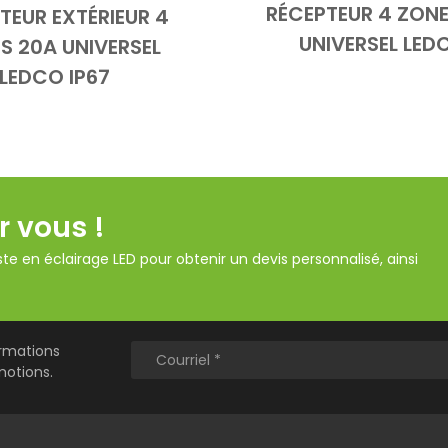
RÉCEPTEUR 4 ZONE
TEUR EXTÉRIEUR 4
Add to Cart
Vue d
Add to Cart
Vue d'ensemble
UNIVERSEL LED
S 20A UNIVERSEL
LEDCO IP67
r vous !
te en éclairage LED pour obtenir un devis personnalisé, ainsi
ormations
motions.