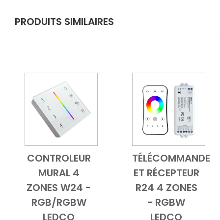
PRODUITS SIMILAIRES
CONTROLEUR
TÉLÉCOMMANDE
Add to Cart
Vue d'ensemble
Add to Cart
Vue d'ensem
MURAL 4
ET RÉCEPTEUR
ZONES W24 -
R24 4 ZONES
RGB/RGBW
- RGBW
LEDCO
LEDCO