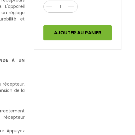
s récepteurs
 L'appareil
r un réglage
rabilité et
AJOUTER AU PANIER
NDE À UN
u récepteur,
ension de la
rrectement
récepteur
eur. Appuyez