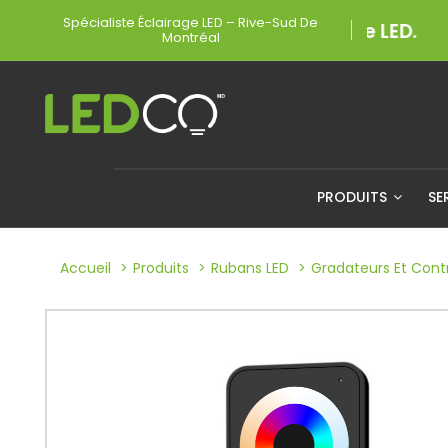
Spécialiste Éclairage LED – Rive-Sud De
Montréal
PRODUITS
SE
Accueil
Produits
Rubans LED
Gradateurs Et Contr