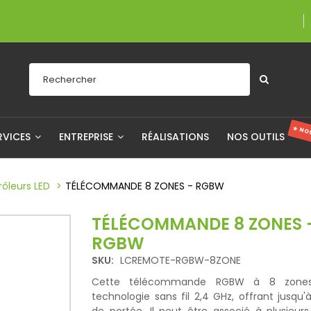
Une entreprise 
★ NO
RVICES
ENTREPRISE
RÉALISATIONS
NOS OUTILS
ôleurs LED
TÉLÉCOMMANDE 8 ZONES - RGBW
TÉLÉCOMMANDE 8 ZONES 
RGBW
SKU:
LCREMOTE-RGBW-8ZONE
Cette télécommande RGBW à 8 zones 
technologie sans fil 2,4 GHz, offrant jusqu