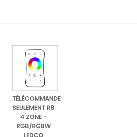
TÉLÉCOMMANDE
ble
Add to Cart
Vue d'ensemble
SEULEMENT R8
4 ZONE -
RGB/RGBW
LEDCO