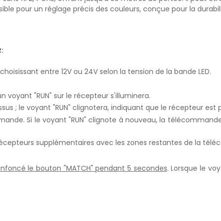
ible pour un réglage précis des couleurs, conçue pour la durabilit
:
hoisissant entre 12V ou 24V selon la tension de la bande LED.
 voyant "RUN" sur le récepteur s'illuminera.
us ; le voyant "RUN" clignotera, indiquant que le récepteur est p
mmande. Si le voyant "RUN" clignote à nouveau, la télécommand
s récepteurs supplémentaires avec les zones restantes de la té
nfoncé le bouton "MATCH" pendant 5 secondes
. Lorsque le vo