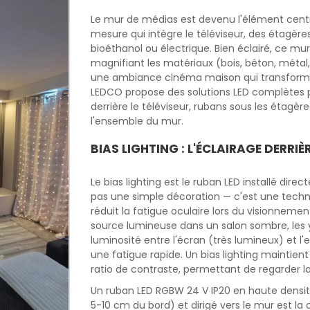
Le mur de médias est devenu l'élément cent
mesure qui intègre le téléviseur, des étagèr
bioéthanol ou électrique. Bien éclairé, ce mur
magnifiant les matériaux (bois, béton, métal,
une ambiance cinéma maison qui transforme l
LEDCO propose des solutions LED complètes po
derrière le téléviseur, rubans sous les étagèr
l'ensemble du mur.
BIAS LIGHTING : L'ÉCLAIRAGE DERRIÈR
Le bias lighting est le ruban LED installé direc
pas une simple décoration — c'est une techn
réduit la fatigue oculaire lors du visionnemen
source lumineuse dans un salon sombre, les
luminosité entre l'écran (très lumineux) et
une fatigue rapide. Un bias lighting maintien
ratio de contraste, permettant de regarder la
Un ruban LED RGBW 24 V IP20 en haute densité
5-10 cm du bord) et dirigé vers le mur est la