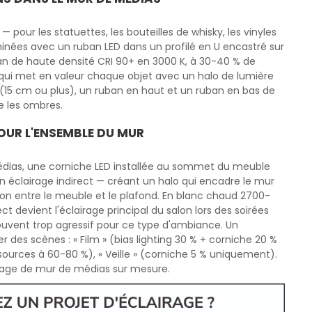
pour les statuettes, les bouteilles de whisky, les vinyles
uminées avec un ruban LED dans un profilé en U encastré sur
uban de haute densité CRI 90+ en 3000 K, à 30-40 % de
t qui met en valeur chaque objet avec un halo de lumière
 (15 cm ou plus), un ruban en haut et un ruban en bas de
ne les ombres.
OUR L'ENSEMBLE DU MUR
dias, une corniche LED installée au sommet du meuble
en éclairage indirect — créant un halo qui encadre le mur
tion entre le meuble et le plafond. En blanc chaud 2700-
ct devient l'éclairage principal du salon lors des soirées
ouvent trop agressif pour ce type d'ambiance. Un
es scènes : « Film » (bias lighting 30 % + corniche 20 %
sources à 60-80 %), « Veille » (corniche 5 % uniquement).
irage de mur de médias sur mesure.