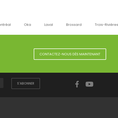
Oka
Laval
Brossard
Trois-Rivières
CONTACTEZ-NOUS DÈS MAINTENANT
Facebook
YouTube
S'ABONNER