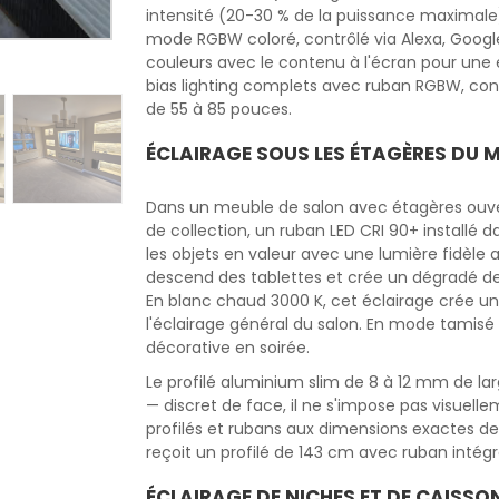
intensité (20-30 % de la puissance maximale), 
mode RGBW coloré, contrôlé via Alexa, Goog
couleurs avec le contenu à l'écran pour une
bias lighting complets avec ruban RGBW, contrô
de 55 à 85 pouces.
ÉCLAIRAGE SOUS LES ÉTAGÈRES DU M
Dans un meuble de salon avec étagères ouvertes
de collection, un ruban LED CRI 90+ installé
les objets en valeur avec une lumière fidèle a
descend des tablettes et crée un dégradé de 
En blanc chaud 3000 K, cet éclairage crée u
l'éclairage général du salon. En mode tamisé (
décorative en soirée.
Le profilé aluminium slim de 8 à 12 mm de larg
— discret de face, il ne s'impose pas visuel
profilés et rubans aux dimensions exactes de 
reçoit un profilé de 143 cm avec ruban intég
ÉCLAIRAGE DE NICHES ET DE CAISSO