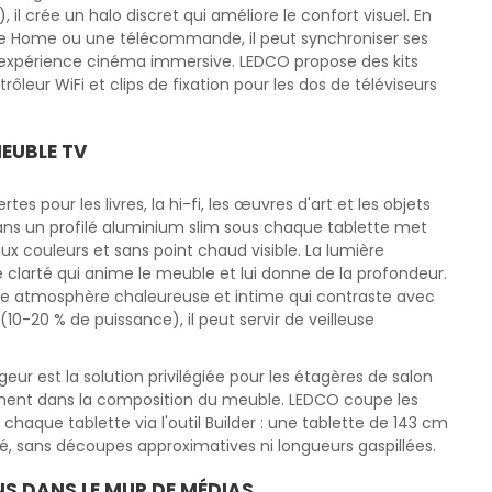
il crée un halo discret qui améliore le confort visuel. En
le Home ou une télécommande, il peut synchroniser ses
 expérience cinéma immersive. LEDCO propose des kits
leur WiFi et clips de fixation pour les dos de téléviseurs
EUBLE TV
 pour les livres, la hi-fi, les œuvres d'art et les objets
 dans un profilé aluminium slim sous chaque tablette met
ux couleurs et sans point chaud visible. La lumière
clarté qui anime le meuble et lui donne de la profondeur.
ne atmosphère chaleureuse et intime qui contraste avec
10-20 % de puissance), il peut servir de veilleuse
eur est la solution privilégiée pour les étagères de salon
lement dans la composition du meuble. LEDCO coupe les
chaque tablette via l'outil Builder : une tablette de 143 cm
ré, sans découpes approximatives ni longueurs gaspillées.
NS DANS LE MUR DE MÉDIAS