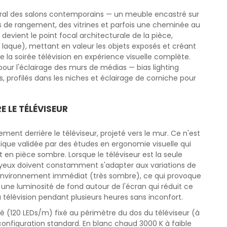
ral des salons contemporains — un meuble encastré sur
es de rangement, des vitrines et parfois une cheminée au
 devient le point focal architecturale de la pièce,
 laque), mettant en valeur les objets exposés et créant
a soirée télévision en expérience visuelle complète.
ur l'éclairage des murs de médias — bias lighting
es, profilés dans les niches et éclairage de corniche pour
E LE TÉLÉVISEUR
tement derrière le téléviseur, projeté vers le mur. Ce n'est
ique validée par des études en ergonomie visuelle qui
t en pièce sombre. Lorsque le téléviseur est la seule
 yeux doivent constamment s'adapter aux variations de
 l'environnement immédiat (très sombre), ce qui provoque
t une luminosité de fond autour de l'écran qui réduit ce
 télévision pendant plusieurs heures sans inconfort.
 (120 LEDs/m) fixé au périmètre du dos du téléviseur (à
 configuration standard. En blanc chaud 3000 K à faible