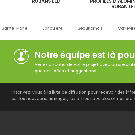
RUBANS LED
PROFILÉS D'ALUMI
RUBAN LE
-Marie
Jonquière
Beauharnois
Marieville
Notre équipe est là pou
Venez discuter de votre projet avec un spécialis
que nos idées et suggestions.
Inscrivez-vous à la liste de diffusion pour recevoir des inf
sur les nouveaux arrivages, les offres spéciales et nos pro