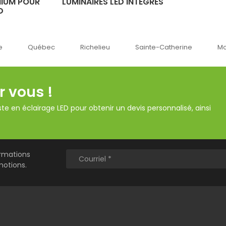
NIUM POUR
LUMINAIRES LED INTÉGRÉS
D
Québec
Richelieu
Sainte-Catherine
Montréal
r vous !
te en éclairage LED pour obtenir un devis personnalisé, ainsi
ormations
motions.