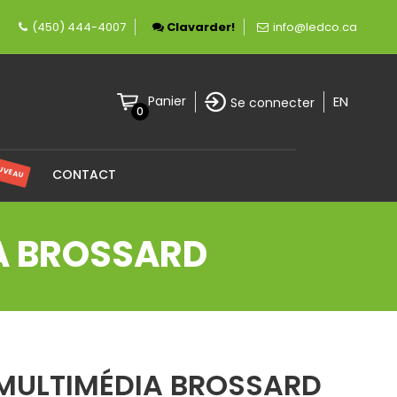
fièrement canadienne spécialisée en éclairage 
(450) 444-4007
Clavarder!
info@ledco.ca
EN
Panier
Se connecter
0
UVEAU
CONTACT
A BROSSARD
 MULTIMÉDIA BROSSARD