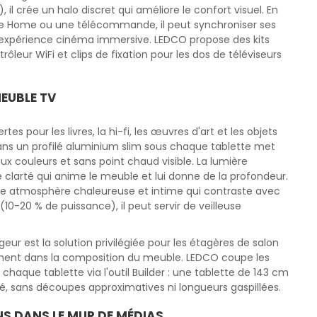
il crée un halo discret qui améliore le confort visuel. En
le Home ou une télécommande, il peut synchroniser ses
 expérience cinéma immersive. LEDCO propose des kits
leur WiFi et clips de fixation pour les dos de téléviseurs
EUBLE TV
 pour les livres, la hi-fi, les œuvres d'art et les objets
 dans un profilé aluminium slim sous chaque tablette met
ux couleurs et sans point chaud visible. La lumière
clarté qui anime le meuble et lui donne de la profondeur.
ne atmosphère chaleureuse et intime qui contraste avec
10-20 % de puissance), il peut servir de veilleuse
eur est la solution privilégiée pour les étagères de salon
lement dans la composition du meuble. LEDCO coupe les
chaque tablette via l'outil Builder : une tablette de 143 cm
ré, sans découpes approximatives ni longueurs gaspillées.
NS DANS LE MUR DE MÉDIAS