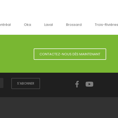
a
Laval
Brossard
Trois-Rivières
Sherbro
CONTACTEZ-NOUS DÈS MAINTENANT
Facebook
YouTube
S'ABONNER