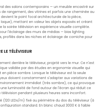
ral des salons contemporains — un meuble encastré sur
es de rangement, des vitrines et parfois une cheminée au
 devient le point focal architecturale de la pièce,
 laque), mettant en valeur les objets exposés et créant
a soirée télévision en expérience visuelle complète.
ur l'éclairage des murs de médias — bias lighting
es, profilés dans les niches et éclairage de corniche pour
E LE TÉLÉVISEUR
tement derrière le téléviseur, projeté vers le mur. Ce n'est
ique validée par des études en ergonomie visuelle qui
t en pièce sombre. Lorsque le téléviseur est la seule
 yeux doivent constamment s'adapter aux variations de
 l'environnement immédiat (très sombre), ce qui provoque
t une luminosité de fond autour de l'écran qui réduit ce
 télévision pendant plusieurs heures sans inconfort.
 (120 LEDs/m) fixé au périmètre du dos du téléviseur (à
 configuration standard. En blanc chaud 3000 K à faible