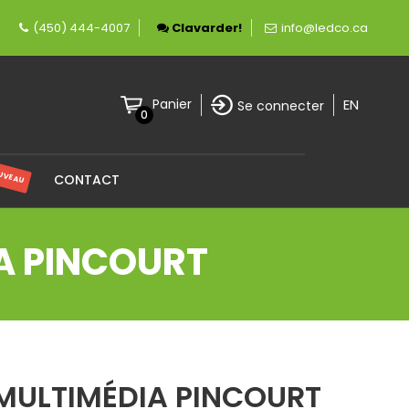
ement canadienne spécialisée en éclairage LED.
(450) 444-4007
Clavarder!
info@ledco.ca
EN
Panier
Se connecter
0
UVEAU
CONTACT
A PINCOURT
MULTIMÉDIA PINCOURT