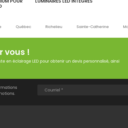
NIUM POUR
LUMINAIRES LED INTÉGRÉS
D
Richelieu
Sainte-Catherine
Montréal
Ok
r vous !
te en éclairage LED pour obtenir un devis personnalisé, ainsi
ormations
motions.