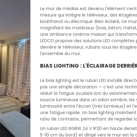
Le mur de médias est devenu l'élément cent
mesure qui intègre le téléviseur, des étagèr
bioéthanol ou électrique. Bien éclairé, ce mur
magnifiant les matériaux (bois, béton, métal,
une ambiance cinéma maison qui transforme l
LEDCO propose des solutions LED complètes po
derrière le téléviseur, rubans sous les étagèr
l'ensemble du mur.
BIAS LIGHTING : L'ÉCLAIRAGE DERRIÈR
Le bias lighting est le ruban LED installé direc
pas une simple décoration — c'est une techn
réduit la fatigue oculaire lors du visionnemen
source lumineuse dans un salon sombre, les
luminosité entre l'écran (très lumineux) et
une fatigue rapide. Un bias lighting maintien
ratio de contraste, permettant de regarder la
Un ruban LED RGBW 24 V IP20 en haute densité
5-10 cm du bord) et dirigé vers le mur est la