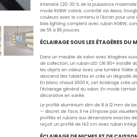
intensité (20-30 % de la puissance maximale), 
mode RGBW coloré, contrôlé via Alexa, Goog
couleurs avec le contenu à l'écran pour une
bias lighting complets avec ruban RGBW, contrô
de 55 à 85 pouces.
ÉCLAIRAGE SOUS LES ÉTAGÈRES DU M
Dans un meuble de salon avec étagères ouvertes
de collection, un ruban LED CRI 90+ installé
les objets en valeur avec une lumière fidèle a
descend des tablettes et crée un dégradé de 
En blanc chaud 3000 K, cet éclairage crée u
l'éclairage général du salon. En mode tamisé (
décorative en soirée.
Le profilé aluminium slim de 8 à 12 mm de larg
— discret de face, il ne s'impose pas visuel
profilés et rubans aux dimensions exactes de 
reçoit un profilé de 143 cm avec ruban intég
ÉCLAIRAGE DE NICHES ET DE CAISSO