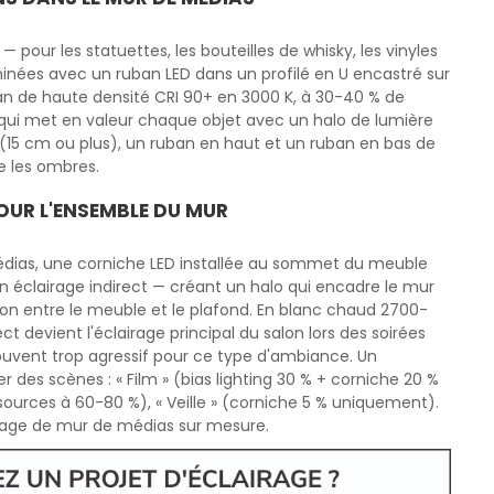
pour les statuettes, les bouteilles de whisky, les vinyles
uminées avec un ruban LED dans un profilé en U encastré sur
uban de haute densité CRI 90+ en 3000 K, à 30-40 % de
t qui met en valeur chaque objet avec un halo de lumière
 (15 cm ou plus), un ruban en haut et un ruban en bas de
ne les ombres.
OUR L'ENSEMBLE DU MUR
dias, une corniche LED installée au sommet du meuble
en éclairage indirect — créant un halo qui encadre le mur
tion entre le meuble et le plafond. En blanc chaud 2700-
ct devient l'éclairage principal du salon lors des soirées
ouvent trop agressif pour ce type d'ambiance. Un
es scènes : « Film » (bias lighting 30 % + corniche 20 %
sources à 60-80 %), « Veille » (corniche 5 % uniquement).
irage de mur de médias sur mesure.