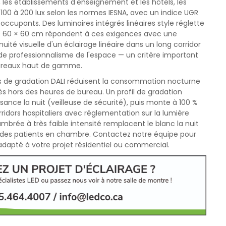
 les établissements d'enseignement et les hôtels, les
100 à 200 lux selon les normes IESNA, avec un indice UGR
 occupants. Des luminaires intégrés linéaires style réglette
ED 60 × 60 cm répondent à ces exigences avec une
nuité visuelle d'un éclairage linéaire dans un long corridor
de professionnalisme de l'espace — un critère important
 bureaux haut de gamme.
 de gradation DALI réduisent la consommation nocturne
és hors des heures de bureau. Un profil de gradation
sance la nuit (veilleuse de sécurité), puis monte à 100 %
rridors hospitaliers avec réglementation sur la lumière
brée à très faible intensité remplacent le blanc la nuit
 des patients en chambre. Contactez notre équipe pour
 adapté à votre projet résidentiel ou commercial.