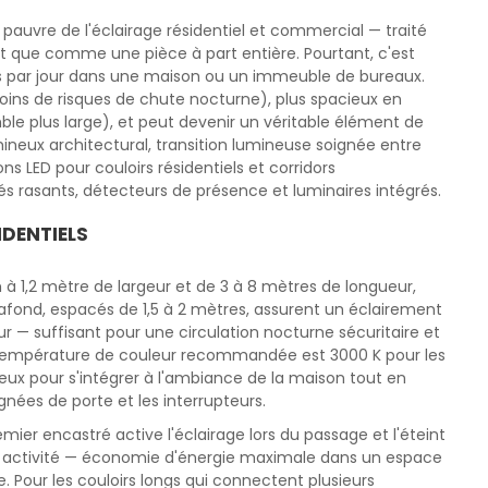
t pauvre de l'éclairage résidentiel et commercial — traité
 que comme une pièce à part entière. Pourtant, c'est
ois par jour dans une maison ou un immeuble de bureaux.
(moins de risques de chute nocturne), plus spacieux en
ble plus large), et peut devenir un véritable élément de
mineux architectural, transition lumineuse soignée entre
s LED pour couloirs résidentiels et corridors
 rasants, détecteurs de présence et luminaires intégrés.
IDENTIELS
 à 1,2 mètre de largeur et de 3 à 8 mètres de longueur,
lafond, espacés de 1,5 à 2 mètres, assurent un éclairement
ur — suffisant pour une circulation nocturne sécuritaire et
 température de couleur recommandée est 3000 K pour les
eux pour s'intégrer à l'ambiance de la maison tout en
ignées de porte et les interrupteurs.
ier encastré active l'éclairage lors du passage et l'éteint
 activité — économie d'énergie maximale dans un espace
. Pour les couloirs longs qui connectent plusieurs