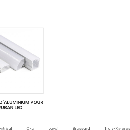
 D'ALUMINIUM POUR
RUBAN LED
ka
Laval
Brossard
Trois-Rivières
Sherbr