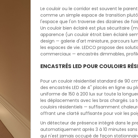
Le couloir ou le corridor est souvent le paren
comme un simple espace de transition plutôt
l'espace que l'on traverse des dizaines de f
Un couloir bien éclairé est plus sécuritaire 
apparence (un couloir étroit bien éclairé sem
design — galerie d'art miniature, parcours lu
les espaces de vie. LEDCO propose des solution
commerciaux — encastrés dimmables, profilés
ENCASTRÉS LED POUR COULOIRS RÉS
Pour un couloir résidentiel standard de 90 cm
des encastrés LED de 4" placés en ligne au p
uniforme de 150 à 200 lux sur toute la longue
les déplacements avec les bras chargés. La
couloirs résidentiels — suffisamment chaleur
offrant une clarté suffisante pour voir les po
Un détecteur de présence intégré dans le prem
automatiquement après 3 à 10 minutes sans
qui n'est jamais occupé de façon stationnaire