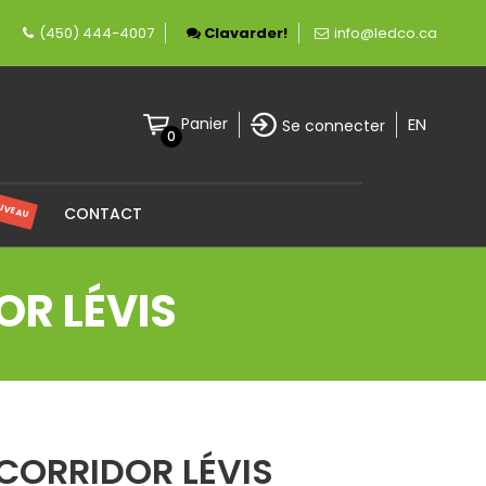
èrement canadienne spécialisée en éclairage LE
(450) 444-4007
Clavarder!
info@ledco.ca
EN
Panier
Se connecter
0
UVEAU
CONTACT
OR LÉVIS
 CORRIDOR LÉVIS