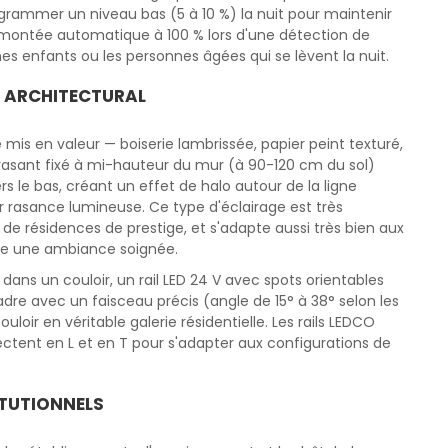
rammer un niveau bas (5 à 10 %) la nuit pour maintenir
 montée automatique à 100 % lors d'une détection de
nes enfants ou les personnes âgées qui se lèvent la nuit.
T ARCHITECTURAL
 mis en valeur — boiserie lambrissée, papier peint texturé,
D rasant fixé à mi-hauteur du mur (à 90-120 cm du sol)
s le bas, créant un effet de halo autour de la ligne
r rasance lumineuse. Ce type d'éclairage est très
t de résidences de prestige, et s'adapte aussi très bien aux
aite une ambiance soignée.
dans un couloir, un rail LED 24 V avec spots orientables
dre avec un faisceau précis (angle de 15° à 38° selon les
loir en véritable galerie résidentielle. Les rails LEDCO
ctent en L et en T pour s'adapter aux configurations de
TUTIONNELS