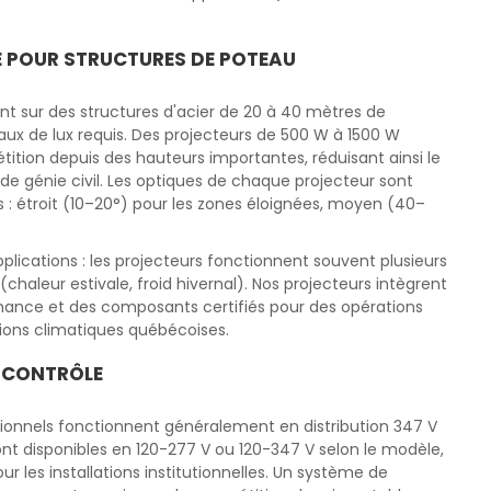
E POUR STRUCTURES DE POTEAU
llent sur des structures d'acier de 20 à 40 mètres de
eaux de lux requis. Des projecteurs de 500 W à 1500 W
ition depuis des hauteurs importantes, réduisant ainsi le
e génie civil. Les optiques de chaque projecteur sont
s : étroit (10–20°) pour les zones éloignées, moyen (40–
plications : les projecteurs fonctionnent souvent plusieurs
(chaleur estivale, froid hivernal). Nos projecteurs intègrent
mance et des composants certifiés pour des opérations
ions climatiques québécoises.
E CONTRÔLE
tionnels fonctionnent généralement en distribution 347 V
sont disponibles en 120-277 V ou 120-347 V selon le modèle,
r les installations institutionnelles. Un système de