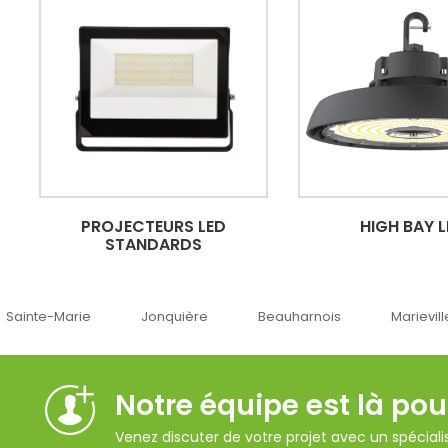
PROJECTEURS LED
HIGH BAY 
STANDARDS
Sainte-Marie
Jonquière
Beauharnois
Marieville
Notre équipe est là pou
Venez discuter de votre projet avec un spécialis