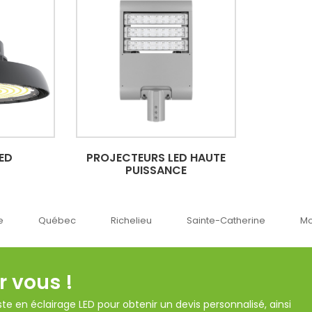
LED
PROJECTEURS LED HAUTE
PUISSANCE
Québec
Richelieu
Sainte-Catherine
Mon
r vous !
te en éclairage LED pour obtenir un devis personnalisé, ainsi