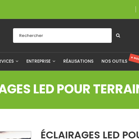
Une entreprise
★ NO
RVICES
ENTREPRISE
RÉALISATIONS
NOS OUTILS
AGES LED POUR TERRAI
ÉCLAIRAGES LED PO