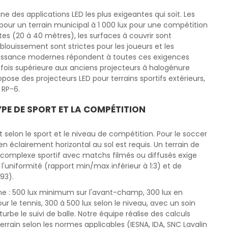
'une des applications LED les plus exigeantes qui soit. Les
 pour un terrain municipal à 1 000 lux pour une compétition
tes (20 à 40 mètres), les surfaces à couvrir sont
louissement sont strictes pour les joueurs et les
puissance modernes répondent à toutes ces exigences
 fois supérieure aux anciens projecteurs à halogénure
ose des projecteurs LED pour terrains sportifs extérieurs,
 RP-6.
YPE DE SPORT ET LA COMPÉTITION
t selon le sport et le niveau de compétition. Pour le soccer
 éclairement horizontal au sol est requis. Un terrain de
 complexe sportif avec matchs filmés ou diffusés exige
l'uniformité (rapport min/max inférieur à 1:3) et de
193).
 zone : 500 lux minimum sur l'avant-champ, 300 lux en
r le tennis, 300 à 500 lux selon le niveau, avec un soin
turbe le suivi de balle. Notre équipe réalise des calculs
rain selon les normes applicables (IESNA, IDA, SNC Lavalin