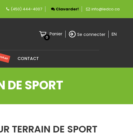
 fièrement canadienne spécialisée en éclairage
(450) 444-4007
Clavarder!
info@ledco.ca
EN
Panier
Se connecter
0
UVEAU
CONTACT
N DE SPORT
UR TERRAIN DE SPORT