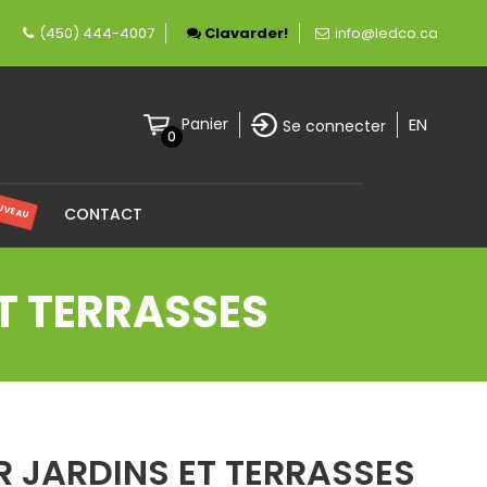
rement canadienne spécialisée en éclairage LED
(450) 444-4007
Clavarder!
info@ledco.ca
EN
Panier
Se connecter
0
UVEAU
CONTACT
ET TERRASSES
R JARDINS ET TERRASSES