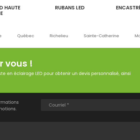
D HAUTE
RUBANS LED
ENCASTRÉ
E
c
Richelieu
Sainte-Catherine
Montréal
O
r vous !
te en éclairage LED pour obtenir un devis personnalisé, ainsi
ormations
motions.