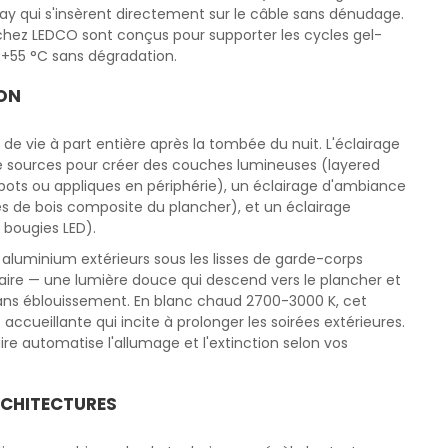
ay qui s'insèrent directement sur le câble sans dénudage.
 chez LEDCO sont conçus pour supporter les cycles gel-
 +55 °C sans dégradation.
CON
de vie à part entière après la tombée du nuit. L'éclairage
de sources pour créer des couches lumineuses (layered
(spots ou appliques en périphérie), un éclairage d'ambiance
es de bois composite du plancher), et un éclairage
 bougies LED).
s aluminium extérieurs sous les lisses de garde-corps
pulaire — une lumière douce qui descend vers le plancher et
 sans éblouissement. En blanc chaud 2700-3000 K, cet
cueillante qui incite à prolonger les soirées extérieures.
 automatise l'allumage et l'extinction selon vos
RCHITECTURES