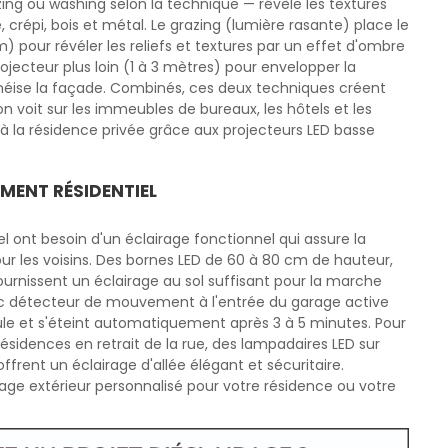
ing ou washing selon la technique — révèle les textures
, crépi, bois et métal. Le grazing (lumière rasante) place le
) pour révéler les reliefs et textures par un effet d'ombre
ojecteur plus loin (1 à 3 mètres) pour envelopper la
éise la façade. Combinés, ces deux techniques créent
n voit sur les immeubles de bureaux, les hôtels et les
à la résidence privée grâce aux projecteurs LED basse
EMENT RÉSIDENTIEL
el ont besoin d'un éclairage fonctionnel qui assure la
ur les voisins. Des bornes LED de 60 à 80 cm de hauteur,
fournissent un éclairage au sol suffisant pour la marche
c détecteur de mouvement à l'entrée du garage active
cule et s'éteint automatiquement après 3 à 5 minutes. Pour
sidences en retrait de la rue, des lampadaires LED sur
frent un éclairage d'allée élégant et sécuritaire.
age extérieur personnalisé pour votre résidence ou votre