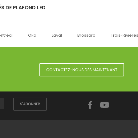
S DE PLAFOND LED
ka
Laval
Brossard
Trois-Rivières
Sherbr
CONTACTEZ-NOUS DÈS MAINTENANT
Facebook
YouTube
S'ABONNER