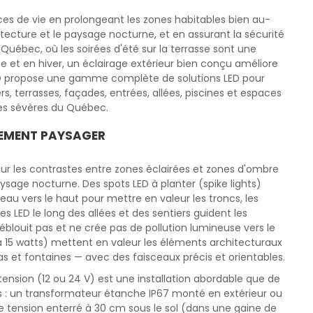
ces de vie en prolongeant les zones habitables bien au-
hitecture et le paysage nocturne, et en assurant la sécurité
Québec, où les soirées d'été sur la terrasse sont une
e et en hiver, un éclairage extérieur bien conçu améliore
EDCO propose une gamme complète de solutions LED pour
s, terrasses, façades, entrées, allées, piscines et espaces
ues sévères du Québec.
GEMENT PAYSAGER
 sur les contrastes entre zones éclairées et zones d'ombre
aysage nocturne. Des spots LED à planter (spike lights)
ceau vers le haut pour mettre en valeur les troncs, les
s LED le long des allées et des sentiers guident les
louit pas et ne crée pas de pollution lumineuse vers le
 à 15 watts) mettent en valeur les éléments architecturaux
las et fontaines — avec des faisceaux précis et orientables.
tension (12 ou 24 V) est une installation abordable que de
 : un transformateur étanche IP67 monté en extérieur ou
e tension enterré à 30 cm sous le sol (dans une gaine de