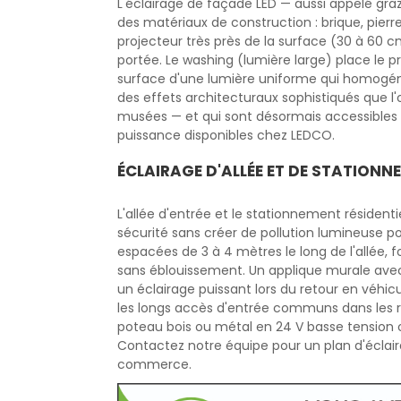
L'éclairage de façade LED — aussi appelé graz
des matériaux de construction : brique, pierre
projecteur très près de la surface (30 à 60 cm
portée. Le washing (lumière large) place le pr
surface d'une lumière uniforme qui homogén
des effets architecturaux sophistiqués que l'o
musées — et qui sont désormais accessibles 
puissance disponibles chez LEDCO.
ÉCLAIRAGE D'ALLÉE ET DE STATIONN
L'allée d'entrée et le stationnement résidenti
sécurité sans créer de pollution lumineuse po
espacées de 3 à 4 mètres le long de l'allée, 
sans éblouissement. Un applique murale ave
un éclairage puissant lors du retour en véhi
les longs accès d'entrée communs dans les ré
poteau bois ou métal en 24 V basse tension of
Contactez notre équipe pour un plan d'éclair
commerce.