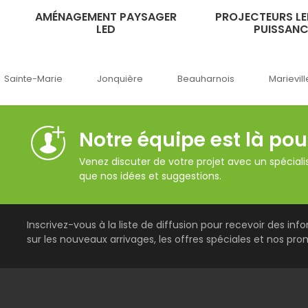
AMÉNAGEMENT PAYSAGER
PROJECTEURS LE
LED
PUISSANC
Jonquière
Beauharnois
Marieville
Québe
Notre équipe est là pou
Venez discuter de votre projet avec un spécialis
que nos idées et suggestions.
Inscrivez-vous à la liste de diffusion pour recevoir des inf
sur les nouveaux arrivages, les offres spéciales et nos pro