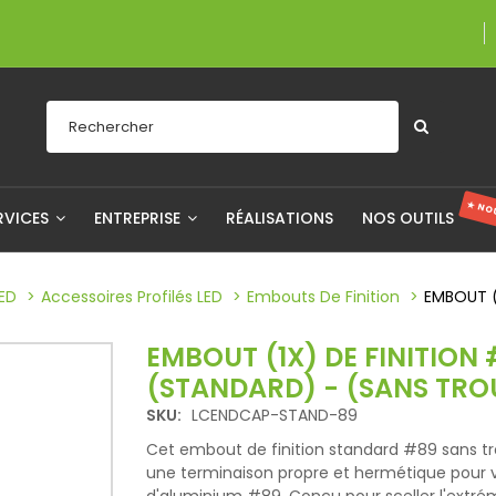
Une entrepris
★ NO
RVICES
ENTREPRISE
RÉALISATIONS
NOS OUTILS
LED
Accessoires Profilés LED
Embouts De Finition
EMBOUT (
EMBOUT (1X) DE FINITION
(STANDARD) - (SANS TRO
SKU:
LCENDCAP-STAND-89
Cet embout de finition standard #89 sans tr
une terminaison propre et hermétique pour v