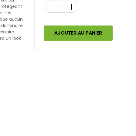
mité du
 protégeant
et les
rsque aucun
u luminaire.
cessoire
AJOUTER AU PANIER
ec un look