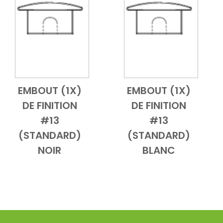
le
EMBOUT (1X)
EMBOUT (1X)
Add to Cart
Vue d'ensemble
Add to Cart
Vue d'ensembl
DE FINITION
DE FINITION
#13
#13
(STANDARD)
(STANDARD)
NOIR
BLANC