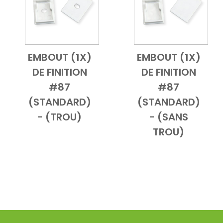
EMBOUT (1X)
EMBOUT (1X)
Add to Cart
Vue d'ensemble
Add to Cart
Vue d'ensem
DE FINITION
DE FINITION
#87
#87
(STANDARD)
(STANDARD)
- (TROU)
- (SANS
TROU)