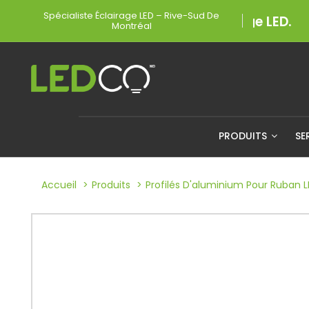
Spécialiste Éclairage LED – Rive-Sud De
Montréal
PRODUITS
SE
Accueil
Produits
Profilés D'aluminium Pour Ruban 