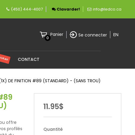
e fièrement canadienne spécialisée en éclairag
(450) 444-4007
Clavarder!
info@ledco.ca
EN
Panier
Se connecter
0
UVEAU
CONTACT
1X) DE FINITION #89 (STANDARD) - (SANS TROU)
 #89
U)
11.95$
ou offre
os profilés
Quantité