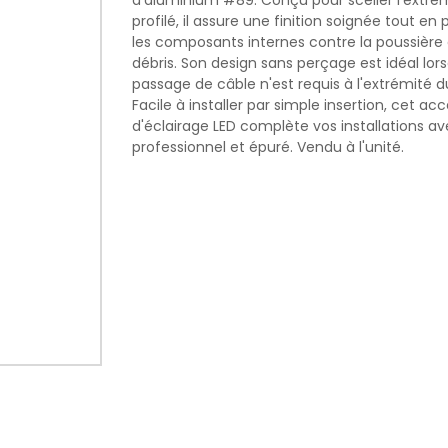
d'aluminium #89. Conçu pour sceller l'extré
profilé, il assure une finition soignée tout en
les composants internes contre la poussière 
débris. Son design sans perçage est idéal lo
passage de câble n'est requis à l'extrémité d
Facile à installer par simple insertion, cet ac
d'éclairage LED complète vos installations av
professionnel et épuré. Vendu à l'unité.