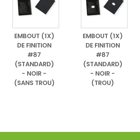
EMBOUT (1X)
EMBOUT (1X)
ble
Add to Cart
Vue d'ensemble
Add to Cart
Vue d'ensemb
DE FINITION
DE FINITION
#87
#87
(STANDARD)
(STANDARD)
- NOIR -
- NOIR -
(SANS TROU)
(TROU)