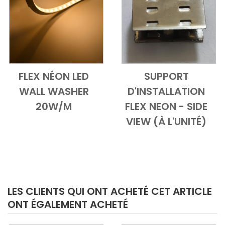
FLEX NÉON LED
SUPPORT
Add to Cart
Vue d'ensemble
Add to Cart
Vue d'ensem
WALL WASHER
D'INSTALLATION
20W/M
FLEX NEON - SIDE
VIEW (À L'UNITÉ)
LES CLIENTS QUI ONT ACHETÉ CET ARTICLE
ONT ÉGALEMENT ACHETÉ