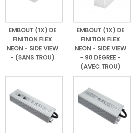
EMBOUT (1X) DE
EMBOUT (1X) DE
Add to Cart
Vue d'ensemble
Add to Cart
Vue d'ensem
FINITION FLEX
FINITION FLEX
NEON - SIDE VIEW
NEON - SIDE VIEW
- (SANS TROU)
- 90 DEGREE -
(AVEC TROU)