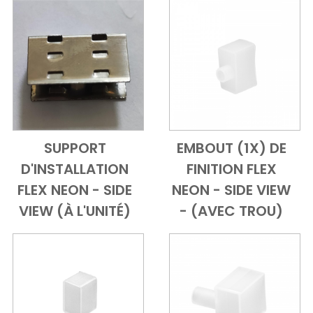
SUPPORT
EMBOUT (1X) DE
Add to Cart
Vue d'ensemble
Add to Cart
Vue d'ensem
D'INSTALLATION
FINITION FLEX
FLEX NEON - SIDE
NEON - SIDE VIEW
VIEW (À L'UNITÉ)
- (AVEC TROU)