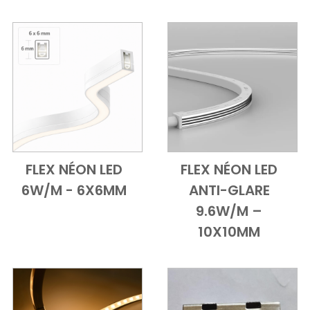
FLEX NÉON LED
FLEX NÉON LED
Add to Cart
Vue d'ensemble
Add to Cart
Vue d'ensem
6W/M - 6X6MM
ANTI-GLARE
9.6W/M –
10X10MM