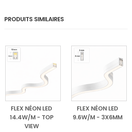
PRODUITS SIMILAIRES
FLEX NÉON LED
FLEX NÉON LED
Add to Cart
Vue d'ensemble
Add to Cart
Vue d'ensem
14.4W/M - TOP
9.6W/M - 3X6MM
VIEW