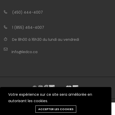
(450) 444-4007
1 (855) 464-4007
De 8h00 à 16h30 du lundi au vendredi
info@ledco.ca
Votre expérience sur ce site sera améliorée en
autorisant les cookies.
Besoin d'aide?
ACCEPTER LES COOKIES
© 2012 - 2026 LEDCO.CA Tous droits réservés