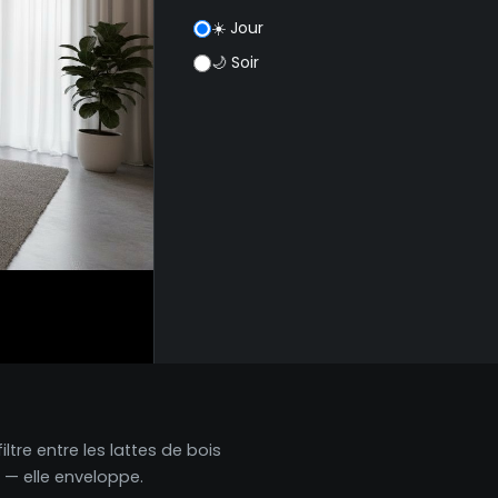
☀️ Jour
🌙 Soir
ltre entre les lattes de bois
 — elle enveloppe.