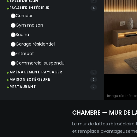
SALLE DE BAIN
4
ESCALIER INTÉRIEUR
4
Corridor
Gym maison
Sauna
Garage résidentiel
Entrepôt
Commercial suspendu
AMÉNAGEMENT PAYSAGER
3
MAISON EXTÉRIEURE
2
RESTAURANT
2
Image réalisée pa
CHAMBRE — MUR DE L
Le mur de lattes rétroéclairé 
et remplace avantageusement