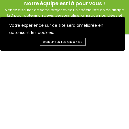
Notre équipe est là pour vous !
Venez discuter de votre projet avec un spécialiste en éclairage
LED pour obtenir un devis personnalisé, ainsi que nos idées et
suggestions.
Votre expérience sur ce site sera améliorée en
autorisant les cookies.
CONTACTEZ-NOUS DÈS MAINTENANT
Besoin d'aide?
ACCEPTER LES COOKIES
Outils
Chat
Menu
Produits
Panier
Inscrivez-vous à la liste de diffusion pour recevoir des
informations sur les nouveaux arrivages, les offres
spéciales et nos promotions.
S'ABONNER
Facebook
YouTube