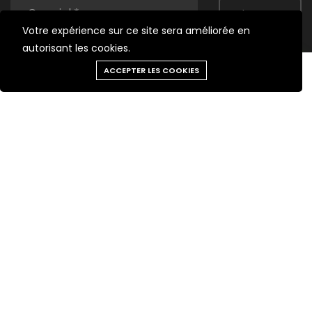
S'ABONNER
Votre expérience sur ce site sera améliorée en
Facebook
YouTube
autorisant les cookies.
Besoin d'aide?
ACCEPTER LES COOKIES
Outils
Chat
Menu
Produits
Panier
Nos Produits
Services
Fabrication sur mesure
Simulation d'éclairage
Professionnels
Service OEM