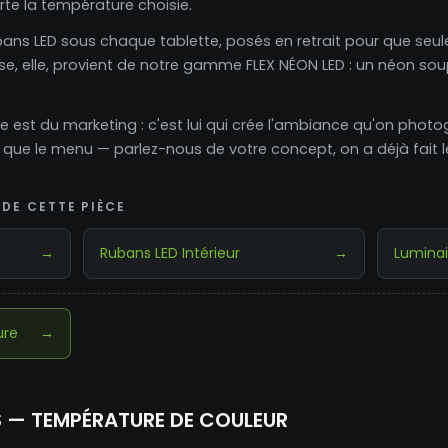
rte la température choisie.
bans LED sous chaque tablette, posés en retrait pour que seule
use, elle, provient de notre gamme FLEX NÉON LED : un néon so
ge est du marketing : c'est lui qui crée l'ambiance qu'on phot
 que le menu — parlez-nous de votre concept, on a déjà fait l
DE CETTE PIÈCE
→
Rubans LED Intérieur
→
Luminai
ure
→
S — TEMPÉRATURE DE COULEUR