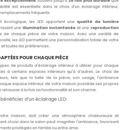
é exceptionnelle
, souvent jusqu'à
25 fois plus durable
que
ilité est essentielle dans le choix d'un éclairage intérieur,
ux remplacements fréquents.
ect écologique, les LED apportent une
qualité de lumière
urnissent une
illumination instantanée
et une
reproduction
ère de chaque pièce de votre maison. Avec une variété de
sité, les LED permettent une personnalisation totale de votre
s et toutes les préférences.
DAPTÉES POUR CHAQUE PIÈCE
s types de produits d'éclairage intérieur à utiliser pour chaque
tés à certains espaces intérieurs qu'à d'autres. Le choix de
teurs, tels que la taille de la pièce, son usage, l'ambiance
 Chaque espace intérieur de votre maison possède ses propres
i rehausse à la fois sa fonctionnalité et son charme.
bénéficier d’un éclairage LED:
 votre maison, doit créer une atmosphère chaleureuse et
ent choisi dans le salon peut magnifier l'ambiance, favorisant
ments privilégiés en famille ou entre amis.