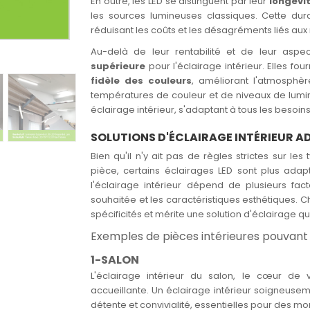
En outre, les LED se distinguent par leur
longévit
les sources lumineuses classiques. Cette durab
réduisant les coûts et les désagréments liés a
Au-delà de leur rentabilité et de leur asp
supérieure
pour l'éclairage intérieur. Elles fo
fidèle des couleurs
, améliorant l'atmosph
températures de couleur et de niveaux de lumino
éclairage intérieur, s'adaptant à tous les besoin
SOLUTIONS D'ÉCLAIRAGE INTÉRIEUR A
Bien qu'il n'y ait pas de règles strictes sur le
pièce, certains éclairages LED sont plus adap
l'éclairage intérieur dépend de plusieurs fac
souhaitée et les caractéristiques esthétiques.
spécificités et mérite une solution d'éclairage qu
Exemples de pièces intérieures pouvant 
1-SALON
L'éclairage intérieur du salon, le cœur de
accueillante. Un éclairage intérieur soigneusem
détente et convivialité, essentielles pour des mo