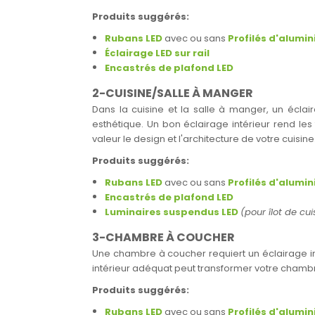
Produits suggérés:
Rubans LED
avec ou sans
Profilés d'alumi
Éclairage LED sur rail
Encastrés de plafond LED
2-CUISINE/SALLE À MANGER
Dans la cuisine et la salle à manger, un éclaira
esthétique. Un bon éclairage intérieur rend les
valeur le design et l'architecture de votre cuisine
Produits suggérés:
Rubans LED
avec ou sans
Profilés d'alumi
Encastrés de plafond LED
Luminaires suspendus LED
(pour îlot de cu
3-CHAMBRE À COUCHER
Une chambre à coucher requiert un éclairage inté
intérieur adéquat peut transformer votre chambr
Produits suggérés:
Rubans LED
avec ou sans
Profilés d'alumi