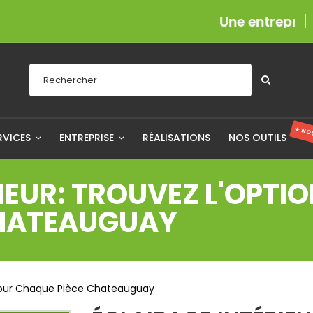
Une entreprise fièreme
★ NO
RVICES
ENTREPRISE
RÉALISATIONS
NOS OUTILS
IEUR: TROUVEZ L'OPTIO
CHATEAUGUAY
e Pour Chaque Pièce Chateauguay