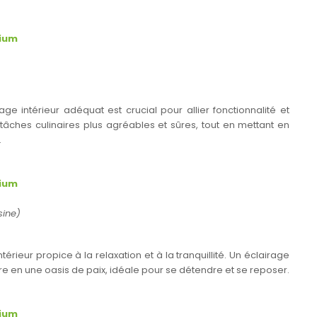
nium
ge intérieur adéquat est crucial pour allier fonctionnalité et
 tâches culinaires plus agréables et sûres, tout en mettant en
.
nium
isine)
rieur propice à la relaxation et à la tranquillité. Un éclairage
e en une oasis de paix, idéale pour se détendre et se reposer.
nium