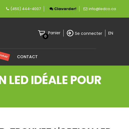
nt canadienne spécialisée en éclairage LED.
(450) 444-4007
Clavarder!
info@ledco.ca
EN
Panier
Se connecter
0
UVEAU
CONTACT
N LED IDÉALE POUR