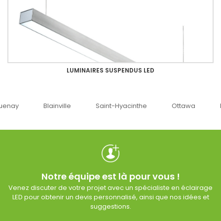
LUMINAIRES SUSPENDUS LED
uenay
Blainville
Saint-Hyacinthe
Ottawa
Notre équipe est là pour vous !
Venez discuter de votre projet avec un spécialiste en éclairage
LED pour obtenir un devis personnalisé, ainsi que nos idées et
suggestions.