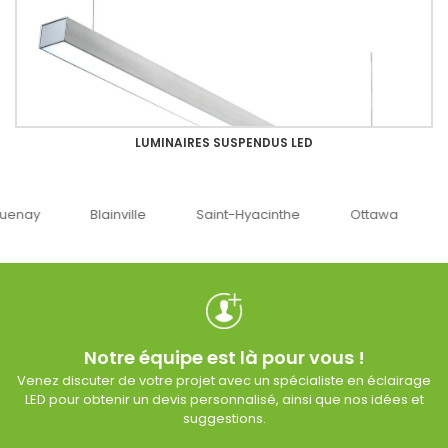
LUMINAIRES SUSPENDUS LED
uenay
Blainville
Saint-Hyacinthe
Ottawa
Notre équipe est là pour vous !
Venez discuter de votre projet avec un spécialiste en éclairage
LED pour obtenir un devis personnalisé, ainsi que nos idées et
suggestions.