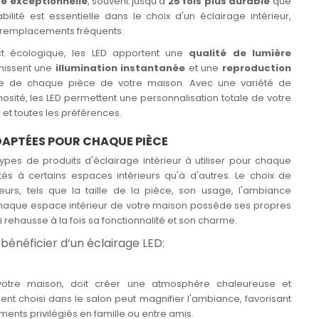
é exceptionnelle
, souvent jusqu'à
25 fois plus durable
que
ilité est essentielle dans le choix d'un éclairage intérieur,
ux remplacements fréquents.
ect écologique, les LED apportent une
qualité de lumière
urnissent une
illumination instantanée
et une
reproduction
ère de chaque pièce de votre maison. Avec une variété de
sité, les LED permettent une personnalisation totale de votre
s et toutes les préférences.
DAPTÉES POUR CHAQUE PIÈCE
s types de produits d'éclairage intérieur à utiliser pour chaque
tés à certains espaces intérieurs qu'à d'autres. Le choix de
teurs, tels que la taille de la pièce, son usage, l'ambiance
 Chaque espace intérieur de votre maison possède ses propres
i rehausse à la fois sa fonctionnalité et son charme.
bénéficier d’un éclairage LED:
 votre maison, doit créer une atmosphère chaleureuse et
ent choisi dans le salon peut magnifier l'ambiance, favorisant
ments privilégiés en famille ou entre amis.