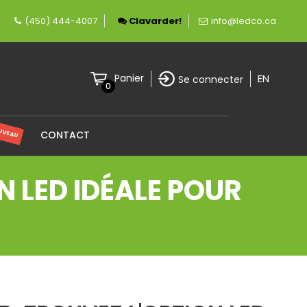
nt canadienne spécialisée en éclairage LED.
(450) 444-4007
Clavarder!
info@ledco.ca
EN
Panier
Se connecter
0
UVEAU
CONTACT
N LED IDÉALE POUR