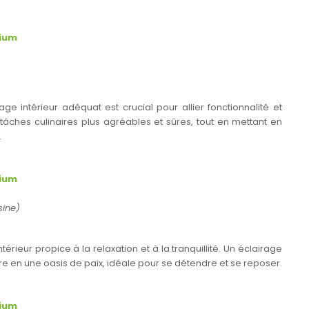
nium
ge intérieur adéquat est crucial pour allier fonctionnalité et
 tâches culinaires plus agréables et sûres, tout en mettant en
.
nium
isine)
rieur propice à la relaxation et à la tranquillité. Un éclairage
e en une oasis de paix, idéale pour se détendre et se reposer.
nium