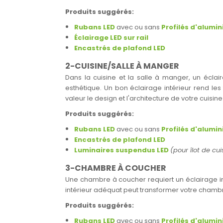
Produits suggérés:
Rubans LED
avec ou sans
Profilés d'alumi
Éclairage LED sur rail
Encastrés de plafond LED
2-CUISINE/SALLE À MANGER
Dans la cuisine et la salle à manger, un éclaira
esthétique. Un bon éclairage intérieur rend les
valeur le design et l'architecture de votre cuisine
Produits suggérés:
Rubans LED
avec ou sans
Profilés d'alumi
Encastrés de plafond LED
Luminaires suspendus LED
(pour îlot de cu
3-CHAMBRE À COUCHER
Une chambre à coucher requiert un éclairage inté
intérieur adéquat peut transformer votre chambr
Produits suggérés:
Rubans LED
avec ou sans
Profilés d'alumi