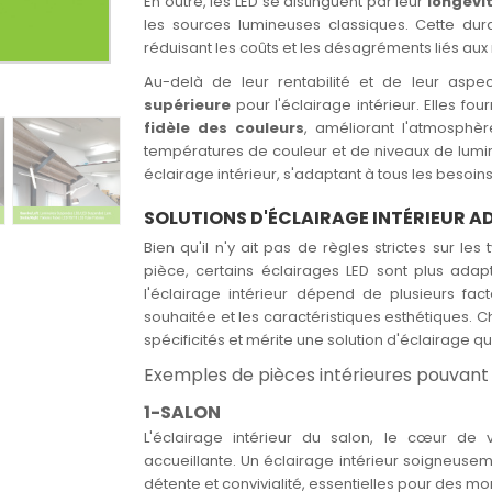
En outre, les LED se distinguent par leur
longévit
les sources lumineuses classiques. Cette durab
réduisant les coûts et les désagréments liés a
Au-delà de leur rentabilité et de leur asp
supérieure
pour l'éclairage intérieur. Elles fo
fidèle des couleurs
, améliorant l'atmosph
températures de couleur et de niveaux de lumino
éclairage intérieur, s'adaptant à tous les besoin
SOLUTIONS D'ÉCLAIRAGE INTÉRIEUR A
Bien qu'il n'y ait pas de règles strictes sur le
pièce, certains éclairages LED sont plus adap
l'éclairage intérieur dépend de plusieurs fac
souhaitée et les caractéristiques esthétiques.
spécificités et mérite une solution d'éclairage qu
Exemples de pièces intérieures pouvant 
1-SALON
L'éclairage intérieur du salon, le cœur de
accueillante. Un éclairage intérieur soigneusem
détente et convivialité, essentielles pour des mo