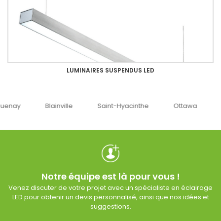
LUMINAIRES SUSPENDUS LED
uenay
Blainville
Saint-Hyacinthe
Ottawa
Notre équipe est là pour vous !
Venez discuter de votre projet avec un spécialiste en éclairage
LED pour obtenir un devis personnalisé, ainsi que nos idées et
suggestions.