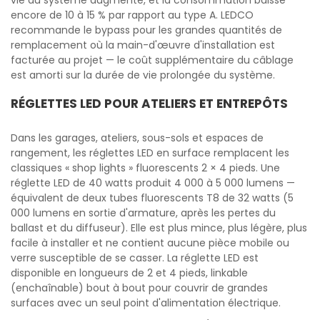
vie du système augmente, et la consommation baisse
encore de 10 à 15 % par rapport au type A. LEDCO
recommande le bypass pour les grandes quantités de
remplacement où la main-d'œuvre d'installation est
facturée au projet — le coût supplémentaire du câblage
est amorti sur la durée de vie prolongée du système.
RÉGLETTES LED POUR ATELIERS ET ENTREPÔTS
Dans les garages, ateliers, sous-sols et espaces de
rangement, les réglettes LED en surface remplacent les
classiques « shop lights » fluorescents 2 × 4 pieds. Une
réglette LED de 40 watts produit 4 000 à 5 000 lumens —
équivalent de deux tubes fluorescents T8 de 32 watts (5
000 lumens en sortie d'armature, après les pertes du
ballast et du diffuseur). Elle est plus mince, plus légère, plus
facile à installer et ne contient aucune pièce mobile ou
verre susceptible de se casser. La réglette LED est
disponible en longueurs de 2 et 4 pieds, linkable
(enchaînable) bout à bout pour couvrir de grandes
surfaces avec un seul point d'alimentation électrique.