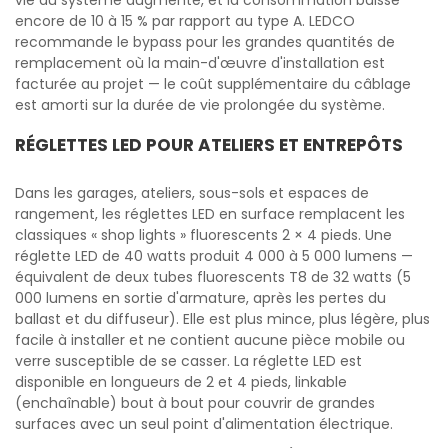
vie du système augmente, et la consommation baisse
encore de 10 à 15 % par rapport au type A. LEDCO
recommande le bypass pour les grandes quantités de
remplacement où la main-d'œuvre d'installation est
facturée au projet — le coût supplémentaire du câblage
est amorti sur la durée de vie prolongée du système.
RÉGLETTES LED POUR ATELIERS ET ENTREPÔTS
Dans les garages, ateliers, sous-sols et espaces de
rangement, les réglettes LED en surface remplacent les
classiques « shop lights » fluorescents 2 × 4 pieds. Une
réglette LED de 40 watts produit 4 000 à 5 000 lumens —
équivalent de deux tubes fluorescents T8 de 32 watts (5
000 lumens en sortie d'armature, après les pertes du
ballast et du diffuseur). Elle est plus mince, plus légère, plus
facile à installer et ne contient aucune pièce mobile ou
verre susceptible de se casser. La réglette LED est
disponible en longueurs de 2 et 4 pieds, linkable
(enchaînable) bout à bout pour couvrir de grandes
surfaces avec un seul point d'alimentation électrique.