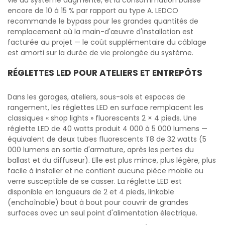
vie du système augmente, et la consommation baisse
encore de 10 à 15 % par rapport au type A. LEDCO
recommande le bypass pour les grandes quantités de
remplacement où la main-d'œuvre d'installation est
facturée au projet — le coût supplémentaire du câblage
est amorti sur la durée de vie prolongée du système.
RÉGLETTES LED POUR ATELIERS ET ENTREPÔTS
Dans les garages, ateliers, sous-sols et espaces de
rangement, les réglettes LED en surface remplacent les
classiques « shop lights » fluorescents 2 × 4 pieds. Une
réglette LED de 40 watts produit 4 000 à 5 000 lumens —
équivalent de deux tubes fluorescents T8 de 32 watts (5
000 lumens en sortie d'armature, après les pertes du
ballast et du diffuseur). Elle est plus mince, plus légère, plus
facile à installer et ne contient aucune pièce mobile ou
verre susceptible de se casser. La réglette LED est
disponible en longueurs de 2 et 4 pieds, linkable
(enchaînable) bout à bout pour couvrir de grandes
surfaces avec un seul point d'alimentation électrique.