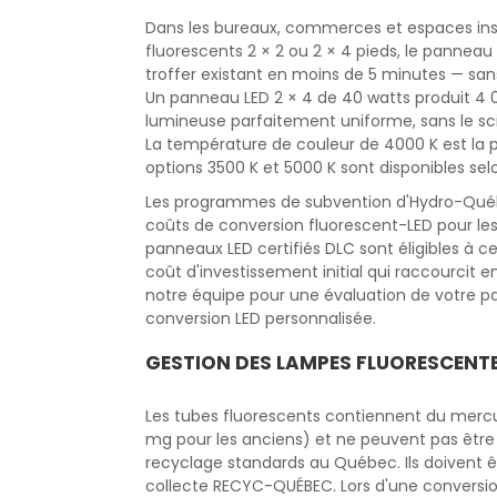
Dans les bureaux, commerces et espaces insti
fluorescents 2 × 2 ou 2 × 4 pieds, le panneau 
troffer existant en moins de 5 minutes — sa
Un panneau LED 2 × 4 de 40 watts produit 4 
lumineuse parfaitement uniforme, sans le sc
La température de couleur de 4000 K est la 
options 3500 K et 5000 K sont disponibles sel
Les programmes de subvention d'Hydro-Québe
coûts de conversion fluorescent-LED pour le
panneaux LED certifiés DLC sont éligibles à
coût d'investissement initial qui raccourcit 
notre équipe pour une évaluation de votre 
conversion LED personnalisée.
GESTION DES LAMPES FLUORESCENT
Les tubes fluorescents contiennent du mercur
mg pour les anciens) et ne peuvent pas être
recyclage standards au Québec. Ils doivent 
collecte RECYC-QUÉBEC. Lors d'une convers