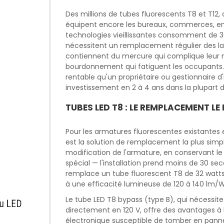
Des millions de tubes fluorescents T8 et T12,
équipent encore les bureaux, commerces, en
technologies vieillissantes consomment de 30
nécessitent un remplacement régulier des lam
contiennent du mercure qui complique leur mi
bourdonnement qui fatiguent les occupants. La
rentable qu'un propriétaire ou gestionnaire d
investissement en 2 à 4 ans dans la plupart 
TUBES LED T8 : LE REMPLACEMENT LE 
Pour les armatures fluorescentes existantes e
est la solution de remplacement la plus simple
modification de l'armature, en conservant le
spécial — l'installation prend moins de 30 se
remplace un tube fluorescent T8 de 32 watts
à une efficacité lumineuse de 120 à 140 lm/
Le tube LED T8 bypass (type B), qui nécessite 
directement en 120 V, offre des avantages à l
électronique susceptible de tomber en panne 