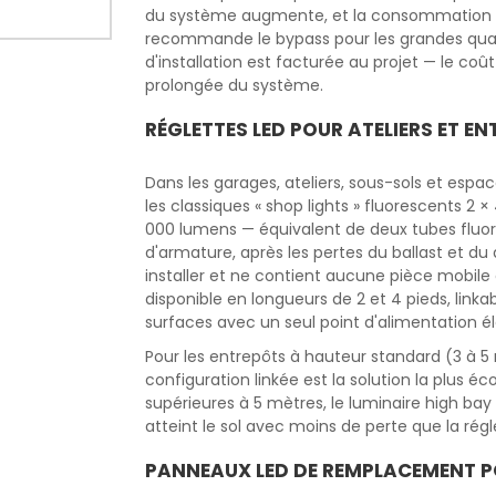
du système augmente, et la consommation ba
recommande le bypass pour les grandes qu
d'installation est facturée au projet — le co
prolongée du système.
RÉGLETTES LED POUR ATELIERS ET E
Dans les garages, ateliers, sous-sols et esp
les classiques « shop lights » fluorescents 2 
000 lumens — équivalent de deux tubes fluor
d'armature, après les pertes du ballast et du d
installer et ne contient aucune pièce mobile 
disponible en longueurs de 2 et 4 pieds, link
surfaces avec un seul point d'alimentation él
Pour les entrepôts à hauteur standard (3 à 5 
configuration linkée est la solution la plus éc
supérieures à 5 mètres, le luminaire high bay
atteint le sol avec moins de perte que la régle
PANNEAUX LED DE REMPLACEMENT POU