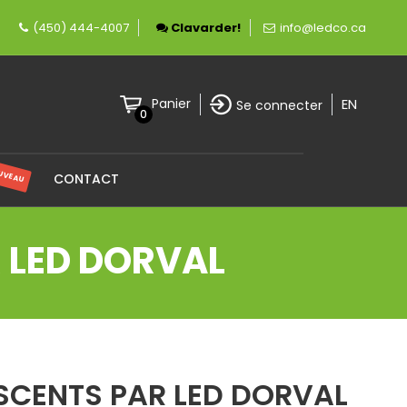
rement canadienne spécialisée en éclairage LED
(450) 444-4007
Clavarder!
info@ledco.ca
EN
Panier
Se connecter
0
UVEAU
CONTACT
 LED DORVAL
SCENTS PAR LED DORVAL