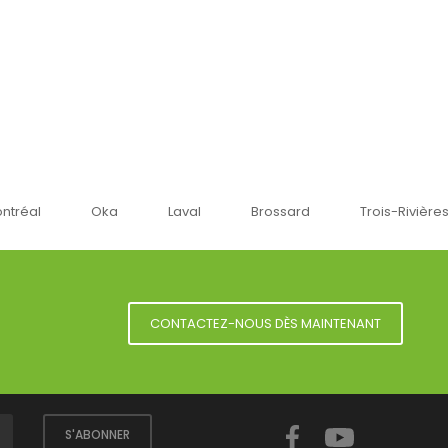
a
Laval
Brossard
Trois-Rivières
Sherbro
CONTACTEZ-NOUS DÈS MAINTENANT
Facebook
YouTube
S'ABONNER