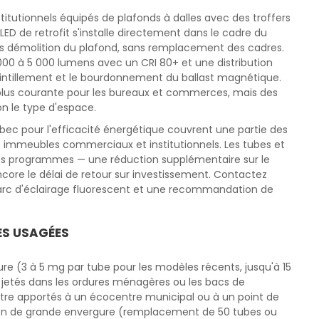
tutionnels équipés de plafonds à dalles avec des troffers
LED de retrofit s'installe directement dans le cadre du
ns démolition du plafond, sans remplacement des cadres.
000 à 5 000 lumens avec un CRI 80+ et une distribution
intillement et le bourdonnement du ballast magnétique.
plus courante pour les bureaux et commerces, mais des
on le type d'espace.
c pour l'efficacité énergétique couvrent une partie des
s immeubles commerciaux et institutionnels. Les tubes et
 ces programmes — une réduction supplémentaire sur le
encore le délai de retour sur investissement. Contactez
parc d'éclairage fluorescent et une recommandation de
ES USAGÉES
e (3 à 5 mg par tube pour les modèles récents, jusqu'à 15
 jetés dans les ordures ménagères ou les bacs de
être apportés à un écocentre municipal ou à un point de
ion de grande envergure (remplacement de 50 tubes ou