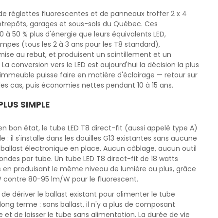
 de réglettes fluorescentes et de panneaux troffer 2 x 4
trepôts, garages et sous-sols du Québec. Ces
 à 50 % plus d'énergie que leurs équivalents LED,
pes (tous les 2 à 3 ans pour les T8 standard),
se au rebut, et produisent un scintillement et un
 conversion vers le LED est aujourd'hui la décision la plus
'immeuble puisse faire en matière d'éclairage — retour sur
des cas, puis économies nettes pendant 10 à 15 ans.
PLUS SIMPLE
n bon état, le tube LED T8 direct-fit (aussi appelé type A)
 : il s'installe dans les douilles G13 existantes sans aucune
 ballast électronique en place. Aucun câblage, aucun outil
condes par tube. Un tube LED T8 direct-fit de 18 watts
 en produisant le même niveau de lumière ou plus, grâce
W contre 80-95 lm/W pour le fluorescent.
de dériver le ballast existant pour alimenter le tube
ong terme : sans ballast, il n'y a plus de composant
et de laisser le tube sans alimentation. La durée de vie