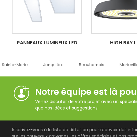
PANNEAUX LUMINEUX LED
HIGH BAY 
Jonquière
Beauharnois
Marieville
Québec
Notre équipe est là pou
Venez discuter de votre projet avec un spécialis
que nos idées et suggestions.
Inscrivez-vous à la liste de diffusion pour recevoir des inf
sur les nouveaux arrivages, les offres spéciales et nos pro