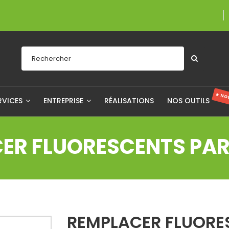
Une entreprise fiè
★ NO
RVICES
ENTREPRISE
RÉALISATIONS
NOS OUTILS
ER FLUORESCENTS PAR
REMPLACER FLUORE