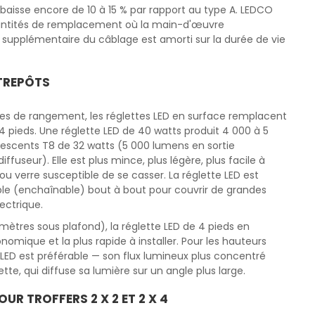
isse encore de 10 à 15 % par rapport au type A. LEDCO
antités de remplacement où la main-d'œuvre
ût supplémentaire du câblage est amorti sur la durée de vie
NTREPÔTS
aces de rangement, les réglettes LED en surface remplacent
× 4 pieds. Une réglette LED de 40 watts produit 4 000 à 5
escents T8 de 32 watts (5 000 lumens en sortie
iffuseur). Elle est plus mince, plus légère, plus facile à
ou verre susceptible de se casser. La réglette LED est
able (enchaînable) bout à bout pour couvrir de grandes
ectrique.
mètres sous plafond), la réglette LED de 4 pieds en
onomique et la plus rapide à installer. Pour les hauteurs
 LED est préférable — son flux lumineux plus concentré
tte, qui diffuse sa lumière sur un angle plus large.
R TROFFERS 2 X 2 ET 2 X 4