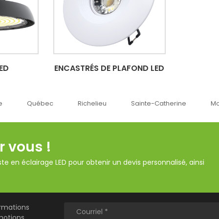
LED
ENCASTRÉS DE PLAFOND LED
Richelieu
Sainte-Catherine
Montréal
Ok
r vous !
te en éclairage LED pour obtenir un devis personnalisé, ainsi
ormations
motions.