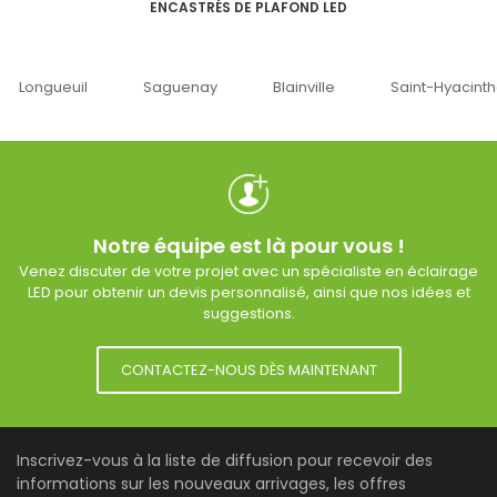
ENCASTRÉS DE PLAFOND LED
Saguenay
Blainville
Saint-Hyacinthe
Ottawa
Notre équipe est là pour vous !
Venez discuter de votre projet avec un spécialiste en éclairage
LED pour obtenir un devis personnalisé, ainsi que nos idées et
suggestions.
CONTACTEZ-NOUS DÈS MAINTENANT
Inscrivez-vous à la liste de diffusion pour recevoir des
informations sur les nouveaux arrivages, les offres