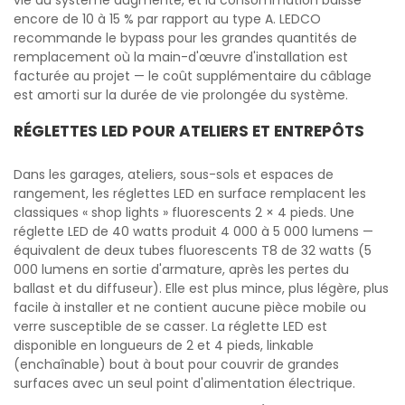
vie du système augmente, et la consommation baisse
encore de 10 à 15 % par rapport au type A. LEDCO
recommande le bypass pour les grandes quantités de
remplacement où la main-d'œuvre d'installation est
facturée au projet — le coût supplémentaire du câblage
est amorti sur la durée de vie prolongée du système.
RÉGLETTES LED POUR ATELIERS ET ENTREPÔTS
Dans les garages, ateliers, sous-sols et espaces de
rangement, les réglettes LED en surface remplacent les
classiques « shop lights » fluorescents 2 × 4 pieds. Une
réglette LED de 40 watts produit 4 000 à 5 000 lumens —
équivalent de deux tubes fluorescents T8 de 32 watts (5
000 lumens en sortie d'armature, après les pertes du
ballast et du diffuseur). Elle est plus mince, plus légère, plus
facile à installer et ne contient aucune pièce mobile ou
verre susceptible de se casser. La réglette LED est
disponible en longueurs de 2 et 4 pieds, linkable
(enchaînable) bout à bout pour couvrir de grandes
surfaces avec un seul point d'alimentation électrique.