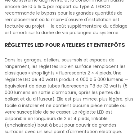
vie du système augmente, et la consommation baisse
encore de 10 à 15 % par rapport au type A. LEDCO
recommande le bypass pour les grandes quantités de
remplacement où la main-d'œuvre d'installation est
facturée au projet — le coût supplémentaire du câblage
est amorti sur la durée de vie prolongée du système.
RÉGLETTES LED POUR ATELIERS ET ENTREPÔTS
Dans les garages, ateliers, sous-sols et espaces de
rangement, les réglettes LED en surface remplacent les
classiques « shop lights » fluorescents 2 × 4 pieds. Une
réglette LED de 40 watts produit 4 000 à 5 000 lumens —
équivalent de deux tubes fluorescents T8 de 32 watts (5
000 lumens en sortie d'armature, après les pertes du
ballast et du diffuseur). Elle est plus mince, plus légère, plus
facile à installer et ne contient aucune pièce mobile ou
verre susceptible de se casser. La réglette LED est
disponible en longueurs de 2 et 4 pieds, linkable
(enchaînable) bout à bout pour couvrir de grandes
surfaces avec un seul point d'alimentation électrique.