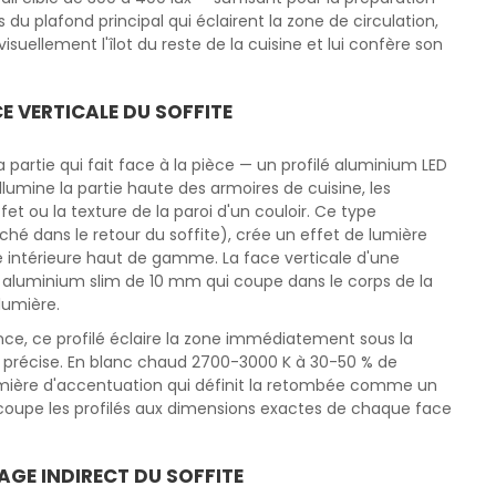
du plafond principal qui éclairent la zone de circulation,
suellement l'îlot du reste de la cuisine et lui confère son
E VERTICALE DU SOFFITE
a partie qui fait face à la pièce — un profilé aluminium LED
lumine la partie haute des armoires de cuisine, les
t ou la texture de la paroi d'un couloir. Ce type
caché dans le retour du soffite), crée un effet de lumière
re intérieure haut de gamme. La face verticale d'une
é aluminium slim de 10 mm qui coupe dans le corps de la
lumière.
ce, ce profilé éclaire la zone immédiatement sous la
 précise. En blanc chaud 2700-3000 K à 30-50 % de
mière d'accentuation qui définit la retombée comme un
 coupe les profilés aux dimensions exactes de chaque face
AGE INDIRECT DU SOFFITE