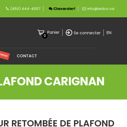
ment canadienne spécialisée en éclairage LED.
(450) 444-4007
Clavarder!
info@ledco.ca
EN
Panier
Se connecter
0
UVEAU
CONTACT
PLAFOND CARIGNAN
UR RETOMBÉE DE PLAFOND