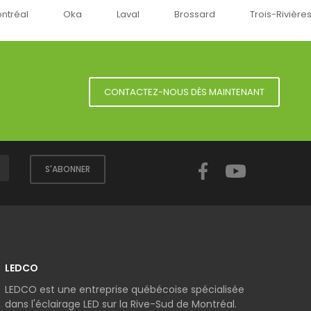
a
Laval
Brossard
Trois-Rivières
Sherbro
CONTACTEZ-NOUS DÈS MAINTENANT
Facebook
YouTube
S'ABONNER
LEDCO
LEDCO est une entreprise québécoise spécialisée
dans l'éclairage LED sur la Rive-Sud de Montréal.