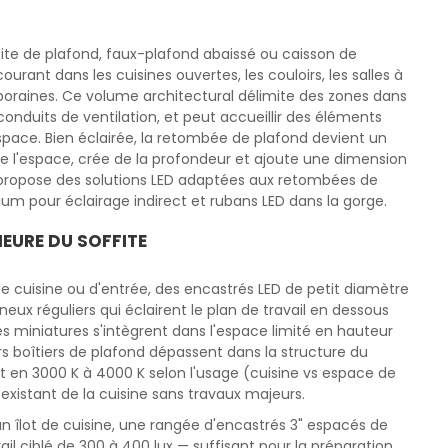
ite de plafond, faux-plafond abaissé ou caisson de
urant dans les cuisines ouvertes, les couloirs, les salles à
poraines. Ce volume architectural délimite des zones dans
onduits de ventilation, et peut accueillir des éléments
space. Bien éclairée, la retombée de plafond devient un
de l'espace, crée de la profondeur et ajoute une dimension
O propose des solutions LED adaptées aux retombées de
ium pour éclairage indirect et rubans LED dans la gorge.
IEURE DU SOFFITE
 de cuisine ou d'entrée, des encastrés LED de petit diamètre
eux réguliers qui éclairent le plan de travail en dessous
rés miniatures s'intègrent dans l'espace limité en hauteur
rs boîtiers de plafond dépassent dans la structure du
t en 3000 K à 4000 K selon l'usage (cuisine vs espace de
ue existant de la cuisine sans travaux majeurs.
 îlot de cuisine, une rangée d'encastrés 3" espacés de
il ciblé de 300 à 400 lux — suffisant pour la préparation