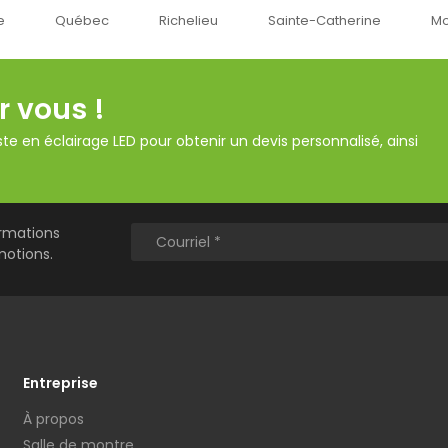
Richelieu
Sainte-Catherine
Montréal
Ok
r vous !
te en éclairage LED pour obtenir un devis personnalisé, ainsi
ormations
motions.
Entreprise
À propos
Salle de montre