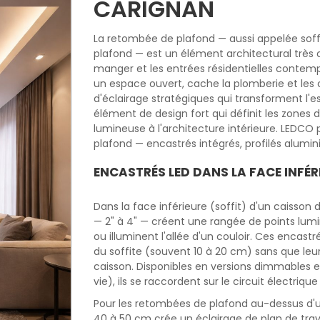
CARIGNAN
La retombée de plafond — aussi appelée soff
plafond — est un élément architectural très co
manger et les entrées résidentielles contem
un espace ouvert, cache la plomberie et les c
d'éclairage stratégiques qui transforment l'e
élément de design fort qui définit les zones 
lumineuse à l'architecture intérieure. LEDC
plafond — encastrés intégrés, profilés alumin
ENCASTRÉS LED DANS LA FACE INFÉR
Dans la face inférieure (soffit) d'un caisson
— 2" à 4" — créent une rangée de points lumin
ou illuminent l'allée d'un couloir. Ces encast
du soffite (souvent 10 à 20 cm) sans que leu
caisson. Disponibles en versions dimmables e
vie), ils se raccordent sur le circuit électriq
Pour les retombées de plafond au-dessus d'un
40 à 50 cm crée un éclairage de plan de trava