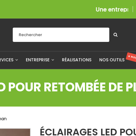
Une entreprise fière
★ NO
RVICES
ENTREPRISE
RÉALISATIONS
NOS OUTILS
ED POUR RETOMBÉE DE 
nan
ÉCLAIRAGES LED PO