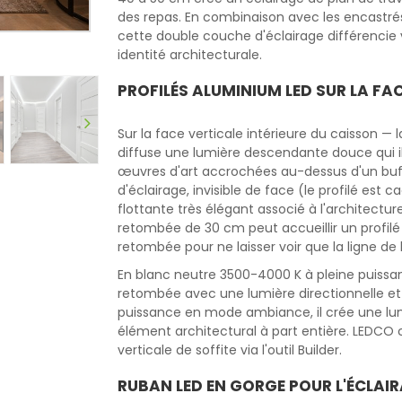
des repas. En combinaison avec les encastrés 
cette double couche d'éclairage différencie vi
identité architecturale.
PROFILÉS ALUMINIUM LED SUR LA FAC
Sur la face verticale intérieure du caisson — l
diffuse une lumière descendante douce qui il
œuvres d'art accrochées au-dessus d'un buffe
d'éclairage, invisible de face (le profilé est 
flottante très élégant associé à l'architectu
retombée de 30 cm peut accueillir un profil
retombée pour ne laisser voir que la ligne de 
En blanc neutre 3500-4000 K à pleine puissan
retombée avec une lumière directionnelle et
puissance en mode ambiance, il crée une lu
élément architectural à part entière. LEDCO
verticale de soffite via l'outil Builder.
RUBAN LED EN GORGE POUR L'ÉCLAIR