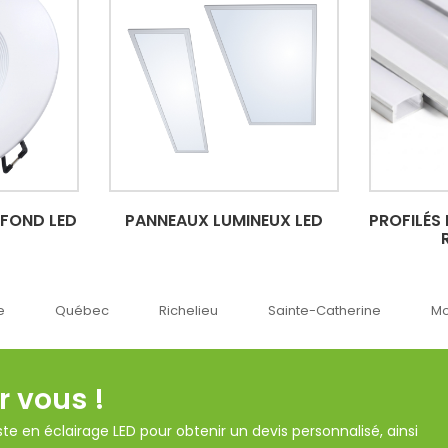
AFOND LED
PANNEAUX LUMINEUX LED
PROFILÉS
c
Richelieu
Sainte-Catherine
Montréal
O
r vous !
te en éclairage LED pour obtenir un devis personnalisé, ainsi