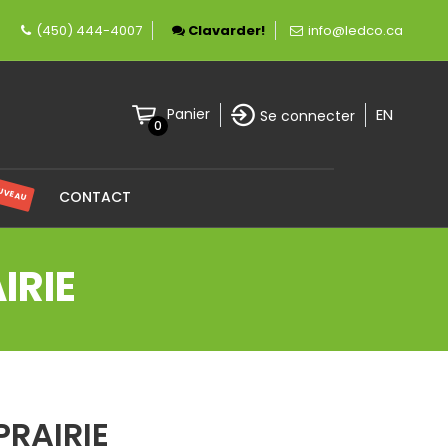
èrement canadienne spécialisée en éclairage LE
(450) 444-4007
Clavarder!
info@ledco.ca
EN
Panier
Se connecter
0
UVEAU
CONTACT
IRIE
PRAIRIE