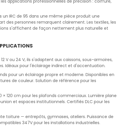
s applications professionnelles de précision : coiffure,
 vs un IRC de 95 dans une même pièce produit une
art des personnes remarquent clairement. Les textiles, les
ations s'affichent de façon nettement plus naturelle et
APPLICATIONS
n 12 V ou 24 V, ils s'adaptent aux caissons, sous-armoires,
es. Idéaux pour l'éclairage indirect et d'accentuation.
fonds pour un éclairage propre et moderne. Disponibles en
tures de couleur. Solution de référence pour les
0 × 120 cm pour les plafonds commerciaux. Lumière plane
éunion et espaces institutionnels. Certifiés DLC pour les
ute toiture — entrepôts, gymnases, ateliers. Puissance de
mpatibles 347V pour les installations industrielles.