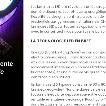
Les luminaires LED ont révolutionné l'éclairag
dernière décennie. Leur efficacité énergétiqu
flexibilité de design en ont fait la solution d
résidentiels aux gymnases institutionnels.
luminaires LED pour toutes les applications —
avec le conseil technique pour faire le bon ch
LA TECHNOLOGIE LED EN BREF
Une LED (Light Emitting Diode) est un compos
électroluminescence — sans filament à chauf
explique les deux avantages majeurs de la t
radicalement inférieure aux sources traditi
fluorescentes) et une durée de vie qui se com
centaines ou en milliers.
Un luminaire LED typique consomme 60 à 80 
lumineux équivalent. Sur une durée de vie de
facture d'électricité dépasse souvent le coût d
rentable en matière d'éclairage. Pour Hydro-
dans les bâtiments commerciaux et institut