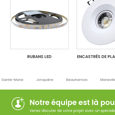
RUBANS LED
ENCASTRÉS DE PL
Jonquière
Beauharnois
Marieville
Québe
Notre équipe est là pou
Venez discuter de votre projet avec un spécialis