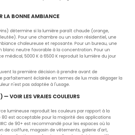
IR LA BONNE AMBIANCE
ins) détermine si la lumière paraît chaude (orange,
bleutée). Pour une chambre ou un salon résidentiel, une
biance chaleureuse et reposante. Pour un bureau, une
un blanc neutre favorable à la concentration. Pour un
e médical, 5000 K à 6500 K reproduit la lumière du jour
uvent la première décision à prendre avant de
re parfaitement éclairée en termes de lux mais dégager la
eur n'est pas adaptée à l'usage.
) — VOIR LES VRAIES COULEURS
rce lumineuse reproduit les couleurs par rapport à la
e 80 est acceptable pour la majorité des applications
n IRC de 90+ est recommandé pour les espaces où la
n de coiffure, magasin de vêtements, galerie d'art,