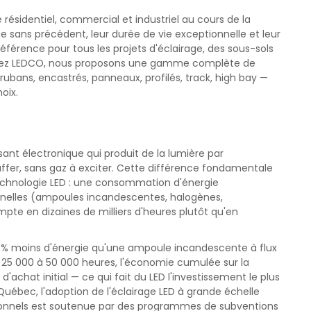
e résidentiel, commercial et industriel au cours de la
e sans précédent, leur durée de vie exceptionnelle et leur
e référence pour tous les projets d'éclairage, des sous-sols
 Chez LEDCO, nous proposons une gamme complète de
 rubans, encastrés, panneaux, profilés, track, high bay —
oix.
ant électronique qui produit de la lumière par
fer, sans gaz à exciter. Cette différence fondamentale
echnologie LED : une consommation d'énergie
onnelles (ampoules incandescentes, halogènes,
pte en dizaines de milliers d'heures plutôt qu'en
% moins d'énergie qu'une ampoule incandescente à flux
 25 000 à 50 000 heures, l'économie cumulée sur la
'achat initial — ce qui fait du LED l'investissement le plus
Québec, l'adoption de l'éclairage LED à grande échelle
ionnels est soutenue par des programmes de subventions