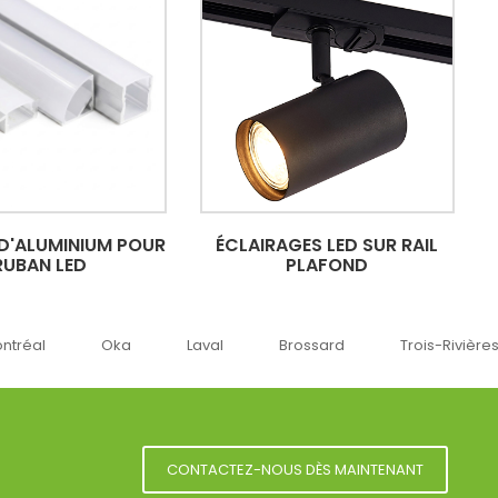
 D'ALUMINIUM POUR
ÉCLAIRAGES LED SUR RAIL
RUBAN LED
PLAFOND
ka
Laval
Brossard
Trois-Rivières
Sherbro
CONTACTEZ-NOUS DÈS MAINTENANT