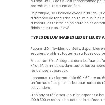
cuisine. Un IRC de 95+ est recommandé pour le
cosmétique, restauration fine.
En pratique, un luminaire avec un IRC de 70
différence de rendu des couleurs que la plup
aliments, les teintes de peinture et les carn
fidèle sous un IRC élevé.
TYPES DE LUMINAIRES LED ET LEURS 
Rubans LED : flexibles, adhésifs, disponibles e
escaliers, profils et toutes les surfaces courb
Encastrés LED : s'intègrent dans les faux pla
4" et 6", dimmables, dans toutes les tempéra
résidences et bureaux.
Panneaux LED : format dalle 60 × 60 cm ou 6
uniforme, idéale pour les bureaux, salles de r
subventions.
High bay et réglettes : pour les espaces à ha
100 à 500 W selon la hauteur et la surface. Co