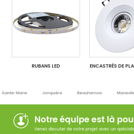
RUBANS LED
ENCASTRÉS DE PL
Jonquière
Beauharnois
Marieville
Québec
Notre équipe est là pou
Venez discuter de votre projet avec un spécialis