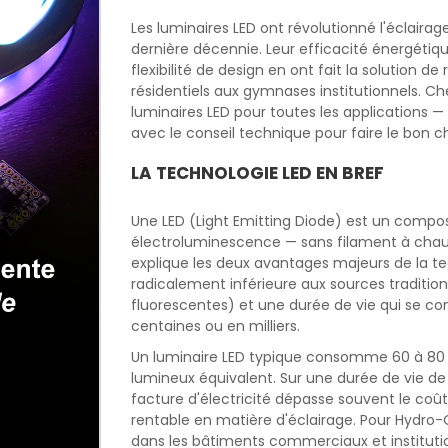
Les luminaires LED ont révolutionné l'éclairag
dernière décennie. Leur efficacité énergétiqu
flexibilité de design en ont fait la solution d
résidentiels aux gymnases institutionnels.
luminaires LED pour toutes les applications —
avec le conseil technique pour faire le bon ch
LA TECHNOLOGIE LED EN BREF
Une LED (Light Emitting Diode) est un compos
électroluminescence — sans filament à chauf
explique les deux avantages majeurs de la t
radicalement inférieure aux sources traditi
fluorescentes) et une durée de vie qui se com
centaines ou en milliers.
Un luminaire LED typique consomme 60 à 80 
lumineux équivalent. Sur une durée de vie de
facture d'électricité dépasse souvent le coût d
rentable en matière d'éclairage. Pour Hydro-
dans les bâtiments commerciaux et institut