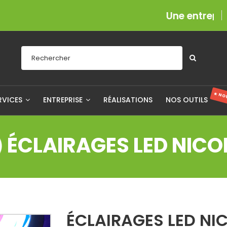
Une entreprise fière
★ NO
RVICES
ENTREPRISE
RÉALISATIONS
NOS OUTILS
ÉCLAIRAGES LED NICO
ÉCLAIRAGES LED NI