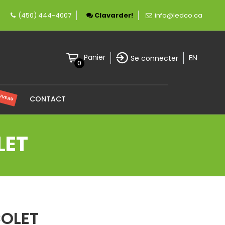
ment canadienne spécialisée en éclairage LED.
(450) 444-4007
Clavarder!
info@ledco.ca
EN
Panier
Se connecter
0
UVEAU
CONTACT
LET
COLET