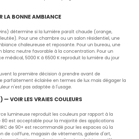
IR LA BONNE AMBIANCE
ins) détermine si la lumière paraît chaude (orange,
bleutée). Pour une chambre ou un salon résidentiel, une
biance chaleureuse et reposante. Pour un bureau, une
un blanc neutre favorable à la concentration. Pour un
e médical, 5000 K à 6500 K reproduit la lumière du jour
uvent la première décision à prendre avant de
re parfaitement éclairée en termes de lux mais dégager la
eur n'est pas adaptée à l'usage.
) — VOIR LES VRAIES COULEURS
rce lumineuse reproduit les couleurs par rapport à la
e 80 est acceptable pour la majorité des applications
n IRC de 90+ est recommandé pour les espaces où la
n de coiffure, magasin de vêtements, galerie d'art,