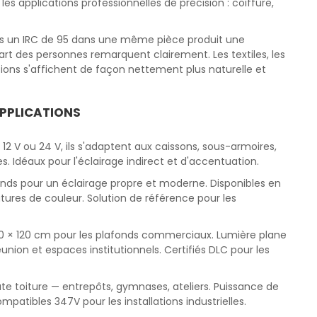
s applications professionnelles de précision : coiffure,
 vs un IRC de 95 dans une même pièce produit une
art des personnes remarquent clairement. Les textiles, les
ations s'affichent de façon nettement plus naturelle et
APPLICATIONS
n 12 V ou 24 V, ils s'adaptent aux caissons, sous-armoires,
es. Idéaux pour l'éclairage indirect et d'accentuation.
fonds pour un éclairage propre et moderne. Disponibles en
tures de couleur. Solution de référence pour les
0 × 120 cm pour les plafonds commerciaux. Lumière plane
éunion et espaces institutionnels. Certifiés DLC pour les
ute toiture — entrepôts, gymnases, ateliers. Puissance de
mpatibles 347V pour les installations industrielles.