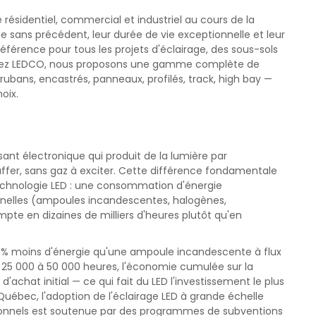
e résidentiel, commercial et industriel au cours de la
e sans précédent, leur durée de vie exceptionnelle et leur
e référence pour tous les projets d'éclairage, des sous-sols
 Chez LEDCO, nous proposons une gamme complète de
 rubans, encastrés, panneaux, profilés, track, high bay —
oix.
ant électronique qui produit de la lumière par
fer, sans gaz à exciter. Cette différence fondamentale
echnologie LED : une consommation d'énergie
onnelles (ampoules incandescentes, halogènes,
pte en dizaines de milliers d'heures plutôt qu'en
% moins d'énergie qu'une ampoule incandescente à flux
 25 000 à 50 000 heures, l'économie cumulée sur la
'achat initial — ce qui fait du LED l'investissement le plus
Québec, l'adoption de l'éclairage LED à grande échelle
ionnels est soutenue par des programmes de subventions