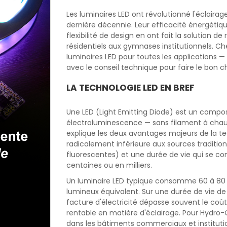
Les luminaires LED ont révolutionné l'éclairag
dernière décennie. Leur efficacité énergétiqu
flexibilité de design en ont fait la solution d
résidentiels aux gymnases institutionnels.
luminaires LED pour toutes les applications —
avec le conseil technique pour faire le bon ch
LA TECHNOLOGIE LED EN BREF
Une LED (Light Emitting Diode) est un compos
électroluminescence — sans filament à chauf
explique les deux avantages majeurs de la t
radicalement inférieure aux sources traditi
fluorescentes) et une durée de vie qui se com
centaines ou en milliers.
Un luminaire LED typique consomme 60 à 80 
lumineux équivalent. Sur une durée de vie de
facture d'électricité dépasse souvent le coût d
rentable en matière d'éclairage. Pour Hydro-
dans les bâtiments commerciaux et institut