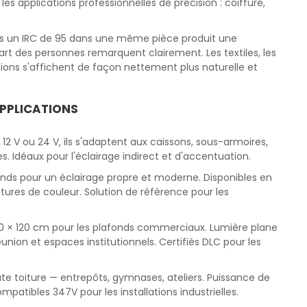
s applications professionnelles de précision : coiffure,
 vs un IRC de 95 dans une même pièce produit une
art des personnes remarquent clairement. Les textiles, les
ations s'affichent de façon nettement plus naturelle et
APPLICATIONS
n 12 V ou 24 V, ils s'adaptent aux caissons, sous-armoires,
es. Idéaux pour l'éclairage indirect et d'accentuation.
fonds pour un éclairage propre et moderne. Disponibles en
tures de couleur. Solution de référence pour les
0 × 120 cm pour les plafonds commerciaux. Lumière plane
éunion et espaces institutionnels. Certifiés DLC pour les
ute toiture — entrepôts, gymnases, ateliers. Puissance de
mpatibles 347V pour les installations industrielles.