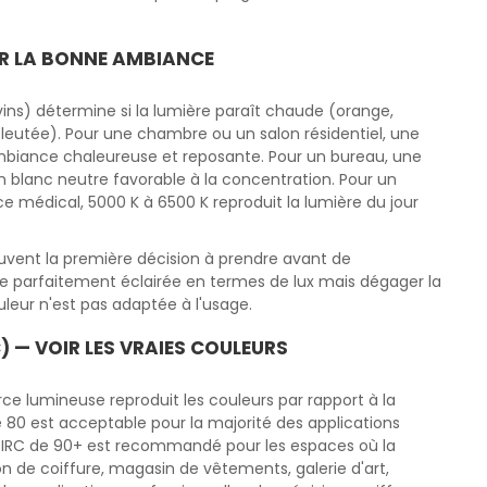
IR LA BONNE AMBIANCE
ins) détermine si la lumière paraît chaude (orange,
bleutée). Pour une chambre ou un salon résidentiel, une
biance chaleureuse et reposante. Pour un bureau, une
un blanc neutre favorable à la concentration. Pour un
e médical, 5000 K à 6500 K reproduit la lumière du jour
uvent la première décision à prendre avant de
re parfaitement éclairée en termes de lux mais dégager la
eur n'est pas adaptée à l'usage.
) — VOIR LES VRAIES COULEURS
rce lumineuse reproduit les couleurs par rapport à la
e 80 est acceptable pour la majorité des applications
n IRC de 90+ est recommandé pour les espaces où la
n de coiffure, magasin de vêtements, galerie d'art,