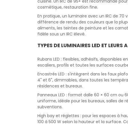
cuisine. Un IRC de 95+ est recommandé pour le
cosmétique, restauration fine.
En pratique, un luminaire avec un IRC de 70
différence de rendu des couleurs que la plup
aliments, les teintes de peinture et les carn
fidèle sous un IRC élevé.
TYPES DE LUMINAIRES LED ET LEURS 
Rubans LED : flexibles, adhésifs, disponibles e
escaliers, profils et toutes les surfaces courb
Encastrés LED : s'intègrent dans les faux pla
4" et 6", dimmables, dans toutes les tempéra
résidences et bureaux.
Panneaux LED : format dalle 60 × 60 cm ou 6
uniforme, idéale pour les bureaux, salles de r
subventions.
High bay et réglettes : pour les espaces à ha
100 à 500 W selon la hauteur et la surface. Co