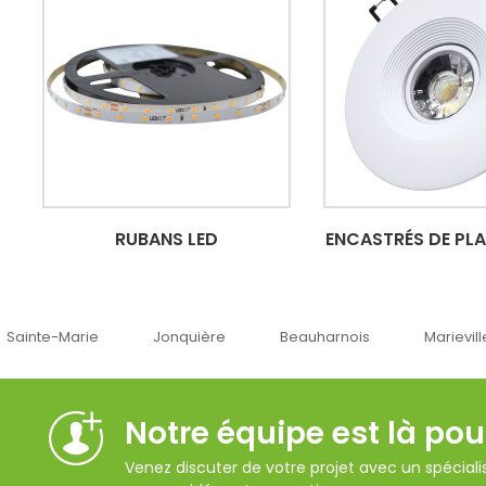
RUBANS LED
ENCASTRÉS DE PL
Jonquière
Beauharnois
Marieville
Québec
Notre équipe est là pou
Venez discuter de votre projet avec un spécialis