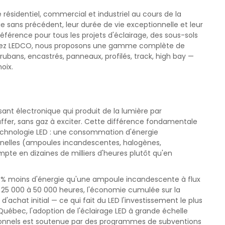
e résidentiel, commercial et industriel au cours de la
e sans précédent, leur durée de vie exceptionnelle et leur
e référence pour tous les projets d'éclairage, des sous-sols
 Chez LEDCO, nous proposons une gamme complète de
 rubans, encastrés, panneaux, profilés, track, high bay —
oix.
ant électronique qui produit de la lumière par
fer, sans gaz à exciter. Cette différence fondamentale
echnologie LED : une consommation d'énergie
onnelles (ampoules incandescentes, halogènes,
pte en dizaines de milliers d'heures plutôt qu'en
% moins d'énergie qu'une ampoule incandescente à flux
 25 000 à 50 000 heures, l'économie cumulée sur la
'achat initial — ce qui fait du LED l'investissement le plus
Québec, l'adoption de l'éclairage LED à grande échelle
ionnels est soutenue par des programmes de subventions