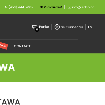
ement canadienne spécialisée en éclairage LED.
(450) 444-4007
Clavarder!
info@ledco.ca
EN
Panier
Se connecter
0
UVEAU
CONTACT
AWA
TTAWA