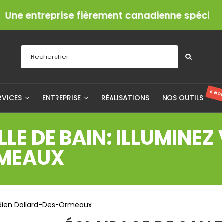
entreprise fièrement canadienne spécialisée en
★ NO
RVICES
ENTREPRISE
RÉALISATIONS
NOS OUTILS
LLE DE BAIN: ILLUMINE
RMEAUX
tidien Dollard-Des-Ormeaux