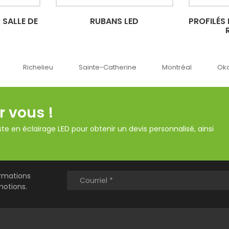
 SALLE DE
RUBANS LED
PROFILÉS
elieu
Sainte-Catherine
Montréal
Oka
La
r vous !
te en éclairage LED pour obtenir un devis personnalisé, ainsi
ormations
motions.