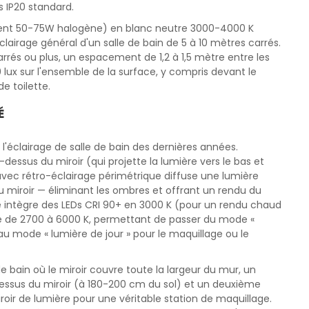
 IP20 standard.
alent 50-75W halogène) en blanc neutre 3000-4000 K
clairage général d'un salle de bain de 5 à 10 mètres carrés.
rrés ou plus, un espacement de 1,2 à 1,5 mètre entre les
lux sur l'ensemble de la surface, y compris devant le
e toilette.
É
e l'éclairage de salle de bain des dernières années.
essus du miroir (qui projette la lumière vers le bas et
 avec rétro-éclairage périmétrique diffuse une lumière
 miroir — éliminant les ombres et offrant un rendu du
lité intègre des LEDs CRI 90+ en 3000 K (pour un rendu chaud
ble de 2700 à 6000 K, permettant de passer du mode «
au mode « lumière de jour » pour le maquillage ou le
de bain où le miroir couvre toute la largeur du mur, un
-dessus du miroir (à 180-200 cm du sol) et un deuxième
oir de lumière pour une véritable station de maquillage.