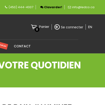
 éclairage LED.
(450) 444-4007
Clavarder!
info@ledco.ca
EN
Panier
Se connecter
0
UVEAU
CONTACT
Z VOTRE QUOTIDIEN