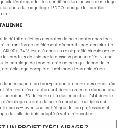
ge bilatéral reproduit les conditions lumineuses d'une loge
r le rendu du maquillage. LEDCO fabrique les profilés
iroir.
ITALIENNE
 le détail de finition des salles de bain contemporaines
é la transforme en élément décoratif spectaculaire. Un
 CRI 90+, 24 V, installé dans un mini-profilé aluminium en
e les produits de soin par le dessous pour un effet vitrine
sur le carrelage de fond et crée un halo qui donne de la
K, cet éclairage complète l'ambiance thermale d'une
 de douche séparé ou faux-plafond étanche, des encastrés
ent être installés directement dans la zone de douche pour
iés au ruban LED de niche et à des encastrés IP44 dans le
me d'éclairage de salle de bain à couches multiples qui
nte, soins — avec une esthétique de spa professionnel.
age de salle de bain adapté à votre rénovation.