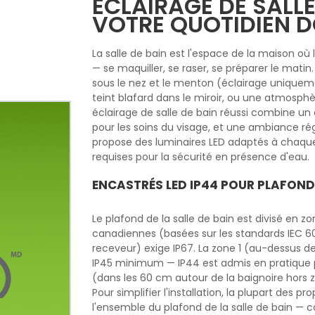
ÉCLAIRAGE DE SALLE
VOTRE QUOTIDIEN 
La salle de bain est l'espace de la maison où 
— se maquiller, se raser, se préparer le mati
sous le nez et le menton (éclairage uniquem
teint blafard dans le miroir, ou une atmosphèr
éclairage de salle de bain réussi combine un é
pour les soins du visage, et une ambiance r
propose des luminaires LED adaptés à chaque z
requises pour la sécurité en présence d'eau.
ENCASTRÉS LED IP44 POUR PLAFOND 
Le plafond de la salle de bain est divisé en 
canadiennes (basées sur les standards IEC 60
receveur) exige IP67. La zone 1 (au-dessus de
IP45 minimum — IP44 est admis en pratique p
(dans les 60 cm autour de la baignoire hors z
Pour simplifier l'installation, la plupart des pr
l'ensemble du plafond de la salle de bain — 