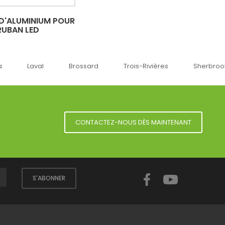
 D'ALUMINIUM POUR
RUBAN LED
val
Brossard
Trois-Rivières
Sherbrooke
CONTACTEZ-NOUS DÈS MAINTENANT
Facebook
YouTube
S'ABONNER