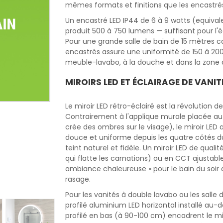
mêmes formats et finitions que les encastrés
Un encastré LED IP44 de 6 à 9 watts (equiv
produit 500 à 750 lumens — suffisant pour l'é
Pour une grande salle de bain de 15 mètres ca
encastrés assure une uniformité de 150 à 200 
meuble-lavabo, à la douche et dans la zone d
MIROIRS LED ET ÉCLAIRAGE DE VANIT
Le miroir LED rétro-éclairé est la révolution d
Contrairement à l'applique murale placée au-d
crée des ombres sur le visage), le miroir LED
douce et uniforme depuis les quatre côtés du
teint naturel et fidèle. Un miroir LED de qua
qui flatte les carnations) ou en CCT ajusta
ambiance chaleureuse » pour le bain du soir 
rasage.
Pour les vanités à double lavabo ou les salle 
profilé aluminium LED horizontal installé au
profilé en bas (à 90-100 cm) encadrent le mir