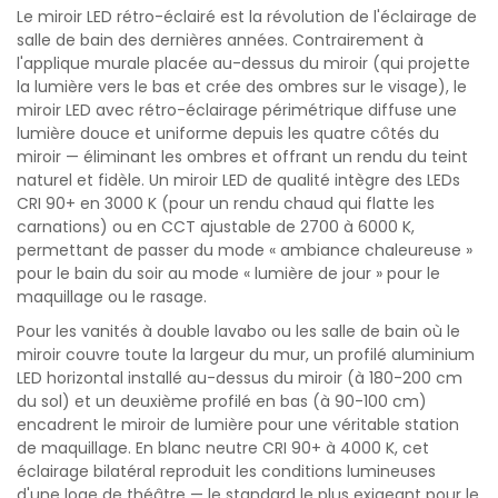
Le miroir LED rétro-éclairé est la révolution de l'éclairage de
salle de bain des dernières années. Contrairement à
l'applique murale placée au-dessus du miroir (qui projette
la lumière vers le bas et crée des ombres sur le visage), le
miroir LED avec rétro-éclairage périmétrique diffuse une
lumière douce et uniforme depuis les quatre côtés du
miroir — éliminant les ombres et offrant un rendu du teint
naturel et fidèle. Un miroir LED de qualité intègre des LEDs
CRI 90+ en 3000 K (pour un rendu chaud qui flatte les
carnations) ou en CCT ajustable de 2700 à 6000 K,
permettant de passer du mode « ambiance chaleureuse »
pour le bain du soir au mode « lumière de jour » pour le
maquillage ou le rasage.
Pour les vanités à double lavabo ou les salle de bain où le
miroir couvre toute la largeur du mur, un profilé aluminium
LED horizontal installé au-dessus du miroir (à 180-200 cm
du sol) et un deuxième profilé en bas (à 90-100 cm)
encadrent le miroir de lumière pour une véritable station
de maquillage. En blanc neutre CRI 90+ à 4000 K, cet
éclairage bilatéral reproduit les conditions lumineuses
d'une loge de théâtre — le standard le plus exigeant pour le