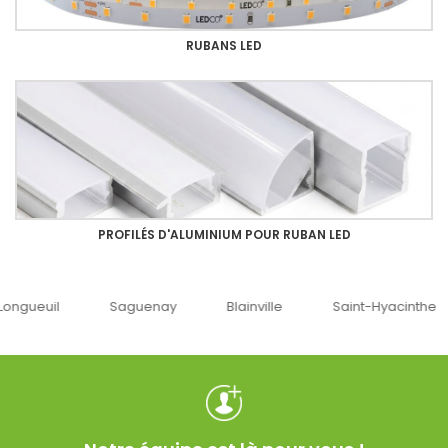
RUBANS LED
PROFILÉS D'ALUMINIUM POUR RUBAN LED
guenay
Blainville
Saint-Hyacinthe
Ottawa