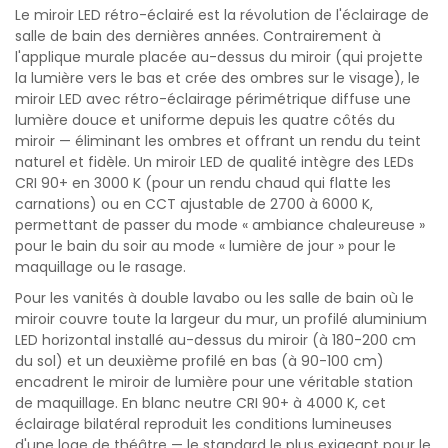
Le miroir LED rétro-éclairé est la révolution de l'éclairage de
salle de bain des dernières années. Contrairement à
l'applique murale placée au-dessus du miroir (qui projette
la lumière vers le bas et crée des ombres sur le visage), le
miroir LED avec rétro-éclairage périmétrique diffuse une
lumière douce et uniforme depuis les quatre côtés du
miroir — éliminant les ombres et offrant un rendu du teint
naturel et fidèle. Un miroir LED de qualité intègre des LEDs
CRI 90+ en 3000 K (pour un rendu chaud qui flatte les
carnations) ou en CCT ajustable de 2700 à 6000 K,
permettant de passer du mode « ambiance chaleureuse »
pour le bain du soir au mode « lumière de jour » pour le
maquillage ou le rasage.
Pour les vanités à double lavabo ou les salle de bain où le
miroir couvre toute la largeur du mur, un profilé aluminium
LED horizontal installé au-dessus du miroir (à 180-200 cm
du sol) et un deuxième profilé en bas (à 90-100 cm)
encadrent le miroir de lumière pour une véritable station
de maquillage. En blanc neutre CRI 90+ à 4000 K, cet
éclairage bilatéral reproduit les conditions lumineuses
d'une loge de théâtre — le standard le plus exigeant pour le