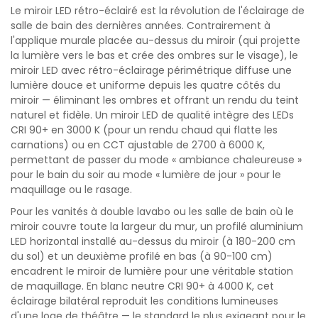
Le miroir LED rétro-éclairé est la révolution de l'éclairage de
salle de bain des dernières années. Contrairement à
l'applique murale placée au-dessus du miroir (qui projette
la lumière vers le bas et crée des ombres sur le visage), le
miroir LED avec rétro-éclairage périmétrique diffuse une
lumière douce et uniforme depuis les quatre côtés du
miroir — éliminant les ombres et offrant un rendu du teint
naturel et fidèle. Un miroir LED de qualité intègre des LEDs
CRI 90+ en 3000 K (pour un rendu chaud qui flatte les
carnations) ou en CCT ajustable de 2700 à 6000 K,
permettant de passer du mode « ambiance chaleureuse »
pour le bain du soir au mode « lumière de jour » pour le
maquillage ou le rasage.
Pour les vanités à double lavabo ou les salle de bain où le
miroir couvre toute la largeur du mur, un profilé aluminium
LED horizontal installé au-dessus du miroir (à 180-200 cm
du sol) et un deuxième profilé en bas (à 90-100 cm)
encadrent le miroir de lumière pour une véritable station
de maquillage. En blanc neutre CRI 90+ à 4000 K, cet
éclairage bilatéral reproduit les conditions lumineuses
d'une loge de théâtre — le standard le plus exigeant pour le