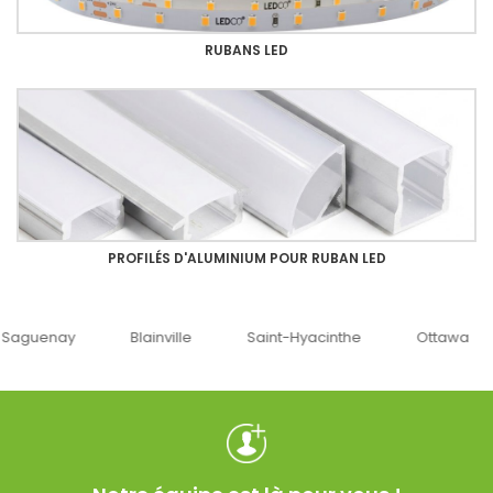
RUBANS LED
PROFILÉS D'ALUMINIUM POUR RUBAN LED
uenay
Blainville
Saint-Hyacinthe
Ottawa