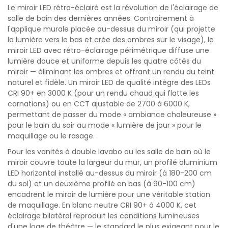
Le miroir LED rétro-éclairé est la révolution de l'éclairage de
salle de bain des dernières années. Contrairement à
l'applique murale placée au-dessus du miroir (qui projette
la lumière vers le bas et crée des ombres sur le visage), le
miroir LED avec rétro-éclairage périmétrique diffuse une
lumière douce et uniforme depuis les quatre côtés du
miroir — éliminant les ombres et offrant un rendu du teint
naturel et fidèle. Un miroir LED de qualité intègre des LEDs
CRI 90+ en 3000 K (pour un rendu chaud qui flatte les
carnations) ou en CCT ajustable de 2700 à 6000 K,
permettant de passer du mode « ambiance chaleureuse »
pour le bain du soir au mode « lumière de jour » pour le
maquillage ou le rasage.
Pour les vanités à double lavabo ou les salle de bain où le
miroir couvre toute la largeur du mur, un profilé aluminium
LED horizontal installé au-dessus du miroir (à 180-200 cm
du sol) et un deuxième profilé en bas (à 90-100 cm)
encadrent le miroir de lumière pour une véritable station
de maquillage. En blanc neutre CRI 90+ à 4000 K, cet
éclairage bilatéral reproduit les conditions lumineuses
d'une loge de théâtre — le standard le plus exigeant pour le