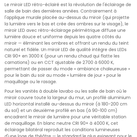
Le miroir LED rétro-éclairé est la révolution de l'éclairage de
salle de bain des dernières années. Contrairement à
l'applique murale placée au-dessus du miroir (qui projette
la lumière vers le bas et crée des ombres sur le visage), le
miroir LED avec rétro-éclairage périmétrique diffuse une
lumière douce et uniforme depuis les quatre côtés du
miroir — éliminant les ombres et offrant un rendu du teint
naturel et fidèle. Un miroir LED de qualité intègre des LEDs
CRI 90+ en 3000 K (pour un rendu chaud qui flatte les
carnations) ou en CCT ajustable de 2700 à 6000 K,
permettant de passer du mode « ambiance chaleureuse »
pour le bain du soir au mode « lumière de jour » pour le
maquillage ou le rasage.
Pour les vanités à double lavabo ou les salle de bain où le
miroir couvre toute la largeur du mur, un profilé aluminium
LED horizontal installé au-dessus du miroir (à 180-200 cm
du sol) et un deuxième profilé en bas (à 90-100 cm)
encadrent le miroir de lumière pour une véritable station
de maquillage. En blanc neutre CRI 90+ à 4000 K, cet
éclairage bilatéral reproduit les conditions lumineuses
d'une loge de théâtre — le standard le plus exigeant pour le