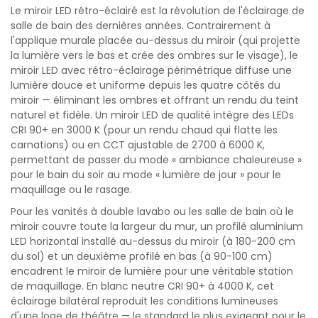
Le miroir LED rétro-éclairé est la révolution de l'éclairage de
salle de bain des dernières années. Contrairement à
l'applique murale placée au-dessus du miroir (qui projette
la lumière vers le bas et crée des ombres sur le visage), le
miroir LED avec rétro-éclairage périmétrique diffuse une
lumière douce et uniforme depuis les quatre côtés du
miroir — éliminant les ombres et offrant un rendu du teint
naturel et fidèle. Un miroir LED de qualité intègre des LEDs
CRI 90+ en 3000 K (pour un rendu chaud qui flatte les
carnations) ou en CCT ajustable de 2700 à 6000 K,
permettant de passer du mode « ambiance chaleureuse »
pour le bain du soir au mode « lumière de jour » pour le
maquillage ou le rasage.
Pour les vanités à double lavabo ou les salle de bain où le
miroir couvre toute la largeur du mur, un profilé aluminium
LED horizontal installé au-dessus du miroir (à 180-200 cm
du sol) et un deuxième profilé en bas (à 90-100 cm)
encadrent le miroir de lumière pour une véritable station
de maquillage. En blanc neutre CRI 90+ à 4000 K, cet
éclairage bilatéral reproduit les conditions lumineuses
d'une loge de théâtre — le standard le plus exigeant pour le