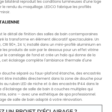
ge bilatéral reproduit les conditions lumineuses d'une loge
r le rendu du maquillage. LEDCO fabrique les profilés
iroir.
ITALIENNE
 le détail de finition des salles de bain contemporaines
é la transforme en élément décoratif spectaculaire. Un
 CRI 90+, 24 V, installé dans un mini-profilé aluminium en
e les produits de soin par le dessous pour un effet vitrine
sur le carrelage de fond et crée un halo qui donne de la
K, cet éclairage complète l'ambiance thermale d'une
 de douche séparé ou faux-plafond étanche, des encastrés
ent être installés directement dans la zone de douche pour
iés au ruban LED de niche et à des encastrés IP44 dans le
me d'éclairage de salle de bain à couches multiples qui
nte, soins — avec une esthétique de spa professionnel.
age de salle de bain adapté à votre rénovation.