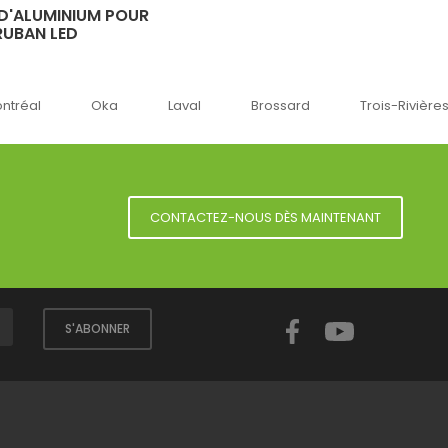
 D'ALUMINIUM POUR
RUBAN LED
a
Laval
Brossard
Trois-Rivières
Sherbro
CONTACTEZ-NOUS DÈS MAINTENANT
Facebook
YouTube
S'ABONNER