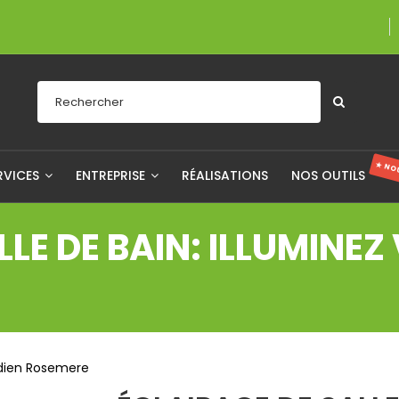
Une entreprise fiè
★ NO
RVICES
ENTREPRISE
RÉALISATIONS
NOS OUTILS
LLE DE BAIN: ILLUMINE
tidien Rosemere