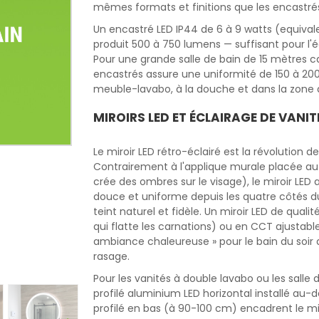
mêmes formats et finitions que les encastrés
Un encastré LED IP44 de 6 à 9 watts (equiv
produit 500 à 750 lumens — suffisant pour l'é
Pour une grande salle de bain de 15 mètres ca
encastrés assure une uniformité de 150 à 200 
meuble-lavabo, à la douche et dans la zone d
MIROIRS LED ET ÉCLAIRAGE DE VANIT
Le miroir LED rétro-éclairé est la révolution d
Contrairement à l'applique murale placée au-d
crée des ombres sur le visage), le miroir LED
douce et uniforme depuis les quatre côtés du
teint naturel et fidèle. Un miroir LED de qua
qui flatte les carnations) ou en CCT ajusta
ambiance chaleureuse » pour le bain du soir 
rasage.
Pour les vanités à double lavabo ou les salle 
profilé aluminium LED horizontal installé au
profilé en bas (à 90-100 cm) encadrent le mir