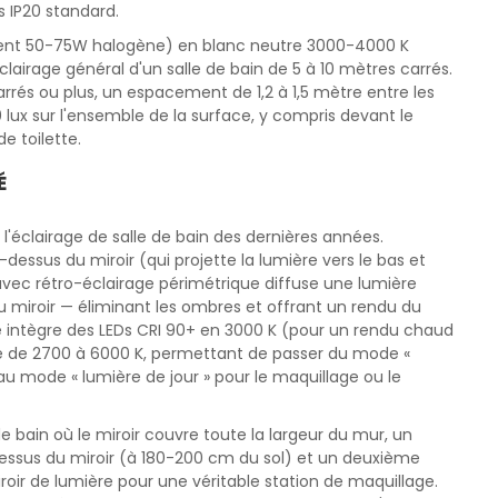
 IP20 standard.
alent 50-75W halogène) en blanc neutre 3000-4000 K
clairage général d'un salle de bain de 5 à 10 mètres carrés.
rrés ou plus, un espacement de 1,2 à 1,5 mètre entre les
lux sur l'ensemble de la surface, y compris devant le
e toilette.
É
e l'éclairage de salle de bain des dernières années.
essus du miroir (qui projette la lumière vers le bas et
 avec rétro-éclairage périmétrique diffuse une lumière
 miroir — éliminant les ombres et offrant un rendu du
lité intègre des LEDs CRI 90+ en 3000 K (pour un rendu chaud
ble de 2700 à 6000 K, permettant de passer du mode «
au mode « lumière de jour » pour le maquillage ou le
de bain où le miroir couvre toute la largeur du mur, un
-dessus du miroir (à 180-200 cm du sol) et un deuxième
oir de lumière pour une véritable station de maquillage.