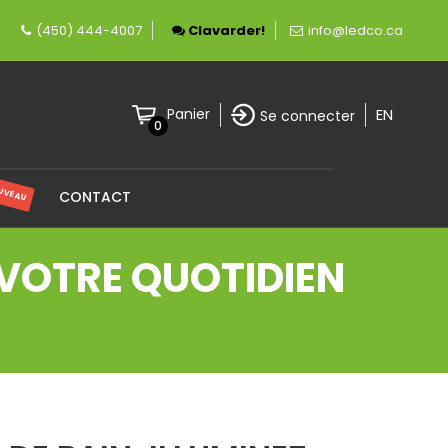
rement canadienne spécialisée en éclairage LED
(450) 444-4007
Clavarder!
info@ledco.ca
EN
Panier
Se connecter
0
UVEAU
CONTACT
Z VOTRE QUOTIDIEN