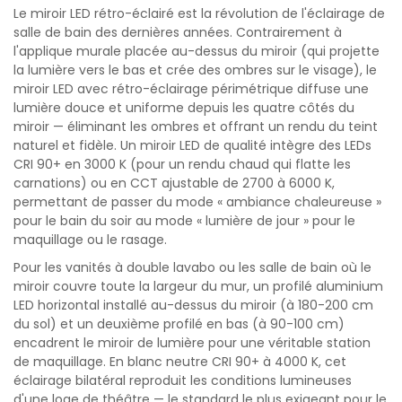
Le miroir LED rétro-éclairé est la révolution de l'éclairage de
salle de bain des dernières années. Contrairement à
l'applique murale placée au-dessus du miroir (qui projette
la lumière vers le bas et crée des ombres sur le visage), le
miroir LED avec rétro-éclairage périmétrique diffuse une
lumière douce et uniforme depuis les quatre côtés du
miroir — éliminant les ombres et offrant un rendu du teint
naturel et fidèle. Un miroir LED de qualité intègre des LEDs
CRI 90+ en 3000 K (pour un rendu chaud qui flatte les
carnations) ou en CCT ajustable de 2700 à 6000 K,
permettant de passer du mode « ambiance chaleureuse »
pour le bain du soir au mode « lumière de jour » pour le
maquillage ou le rasage.
Pour les vanités à double lavabo ou les salle de bain où le
miroir couvre toute la largeur du mur, un profilé aluminium
LED horizontal installé au-dessus du miroir (à 180-200 cm
du sol) et un deuxième profilé en bas (à 90-100 cm)
encadrent le miroir de lumière pour une véritable station
de maquillage. En blanc neutre CRI 90+ à 4000 K, cet
éclairage bilatéral reproduit les conditions lumineuses
d'une loge de théâtre — le standard le plus exigeant pour le