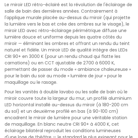
Le miroir LED rétro-éclairé est la révolution de l'éclairage de
salle de bain des dernières années. Contrairement à
l'applique murale placée au-dessus du miroir (qui projette
la lumière vers le bas et crée des ombres sur le visage), le
miroir LED avec rétro-éclairage périmétrique diffuse une
lumière douce et uniforme depuis les quatre côtés du
miroir — éliminant les ombres et offrant un rendu du teint
naturel et fidèle. Un miroir LED de qualité intègre des LEDs
CRI 90+ en 3000 K (pour un rendu chaud qui flatte les
carnations) ou en CCT ajustable de 2700 à 6000 K,
permettant de passer du mode « ambiance chaleureuse »
pour le bain du soir au mode « lumière de jour » pour le
maquillage ou le rasage.
Pour les vanités à double lavabo ou les salle de bain où le
miroir couvre toute la largeur du mur, un profilé aluminium
LED horizontal installé au-dessus du miroir (à 180-200 cm
du sol) et un deuxième profilé en bas (à 90-100 cm)
encadrent le miroir de lumière pour une véritable station
de maquillage. En blanc neutre CRI 90+ à 4000 K, cet
éclairage bilatéral reproduit les conditions lumineuses
d'une loge de théâtre — le standard le plus exigeant pour le