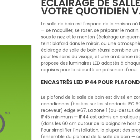
ÉCLAIRAGE DE SALLE
VOTRE QUOTIDIEN 
La salle de bain est l'espace de la maison où 
— se maquiller, se raser, se préparer le mati
sous le nez et le menton (éclairage uniquem
teint blafard dans le miroir, ou une atmosphèr
éclairage de salle de bain réussi combine un é
pour les soins du visage, et une ambiance r
propose des luminaires LED adaptés à chaque z
requises pour la sécurité en présence d'eau.
ENCASTRÉS LED IP44 POUR PLAFOND 
Le plafond de la salle de bain est divisé en 
canadiennes (basées sur les standards IEC 60
receveur) exige IP67. La zone 1 (au-dessus de
IP45 minimum — IP44 est admis en pratique p
(dans les 60 cm autour de la baignoire hors z
Pour simplifier l'installation, la plupart des pr
l'ensemble du plafond de la salle de bain — 