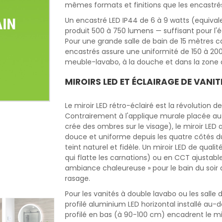
mêmes formats et finitions que les encastrés
Un encastré LED IP44 de 6 à 9 watts (equiv
produit 500 à 750 lumens — suffisant pour l'é
Pour une grande salle de bain de 15 mètres ca
encastrés assure une uniformité de 150 à 200 
meuble-lavabo, à la douche et dans la zone d
MIROIRS LED ET ÉCLAIRAGE DE VANIT
Le miroir LED rétro-éclairé est la révolution d
Contrairement à l'applique murale placée au-d
crée des ombres sur le visage), le miroir LED
douce et uniforme depuis les quatre côtés du
teint naturel et fidèle. Un miroir LED de qua
qui flatte les carnations) ou en CCT ajusta
ambiance chaleureuse » pour le bain du soir 
rasage.
Pour les vanités à double lavabo ou les salle 
profilé aluminium LED horizontal installé au
profilé en bas (à 90-100 cm) encadrent le mir