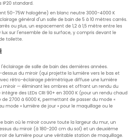
 IP20 standard.
alent 50-75W halogène) en blanc neutre 3000-4000 K
clairage général d'un salle de bain de 5 à 10 mètres carrés.
rrés ou plus, un espacement de 1,2 à 1,5 mètre entre les
lux sur l'ensemble de la surface, y compris devant le
e toilette.
É
e l'éclairage de salle de bain des dernières années.
essus du miroir (qui projette la lumière vers le bas et
 avec rétro-éclairage périmétrique diffuse une lumière
 miroir — éliminant les ombres et offrant un rendu du
lité intègre des LEDs CRI 90+ en 3000 K (pour un rendu chaud
ble de 2700 à 6000 K, permettant de passer du mode «
au mode « lumière de jour » pour le maquillage ou le
de bain où le miroir couvre toute la largeur du mur, un
-dessus du miroir (à 180-200 cm du sol) et un deuxième
oir de lumière pour une véritable station de maquillage.