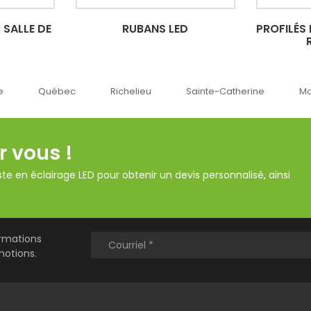
 SALLE DE
RUBANS LED
PROFILÉS
Québec
Richelieu
Sainte-Catherine
Montr
r vous !
te en éclairage LED pour obtenir un devis personnalisé, ainsi
ormations
motions.