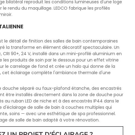
ge bilatéral reproduit les conditions lumineuses d'une loge
r le rendu du maquillage. LEDCO fabrique les profilés
iroir.
ITALIENNE
 le détail de finition des salles de bain contemporaines
é la transforme en élément décoratif spectaculaire. Un
 CRI 90+, 24 V, installé dans un mini-profilé aluminium en
e les produits de soin par le dessous pour un effet vitrine
sur le carrelage de fond et crée un halo qui donne de la
K, cet éclairage complète l'ambiance thermale d'une
 de douche séparé ou faux-plafond étanche, des encastrés
ent être installés directement dans la zone de douche pour
iés au ruban LED de niche et à des encastrés IP44 dans le
me d'éclairage de salle de bain à couches multiples qui
nte, soins — avec une esthétique de spa professionnel.
age de salle de bain adapté à votre rénovation.