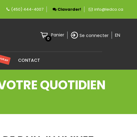
ièrement canadienne spécialisée en éclairage 
(450) 444-4007
Clavarder!
info@ledco.ca
EN
Panier
Se connecter
0
UVEAU
CONTACT
Z VOTRE QUOTIDIEN