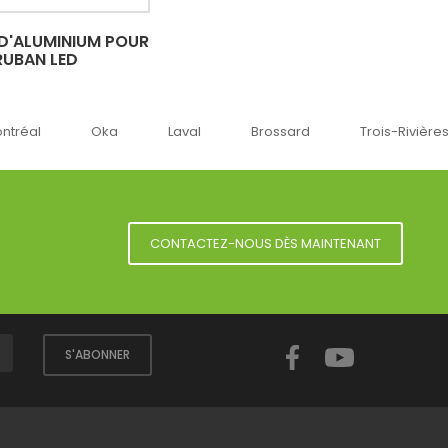
 D'ALUMINIUM POUR
RUBAN LED
éal
Oka
Laval
Brossard
Trois-Rivières
CONTACTEZ-NOUS DÈS MAINTENANT
Facebook
YouTube
S'ABONNER